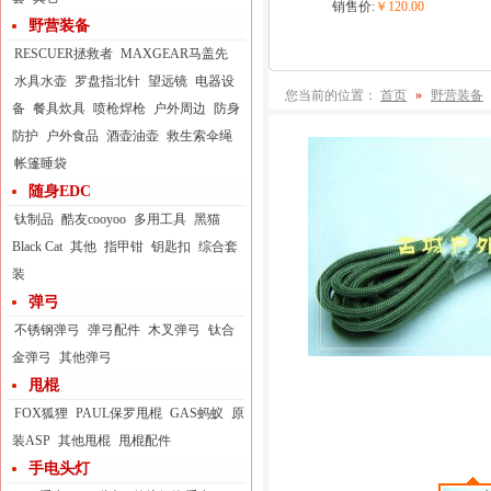
销售价:
￥120.00
野营装备
RESCUER拯救者
MAXGEAR马盖先
水具水壶
罗盘指北针
望远镜
电器设
您当前的位置：
首页
»
野营装备
备
餐具炊具
喷枪焊枪
户外周边
防身
防护
户外食品
酒壶油壶
救生索伞绳
帐篷睡袋
随身EDC
钛制品
酷友cooyoo
多用工具
黑猫
Black Cat
其他
指甲钳
钥匙扣
综合套
装
弹弓
不锈钢弹弓
弹弓配件
木叉弹弓
钛合
金弹弓
其他弹弓
甩棍
FOX狐狸
PAUL保罗甩棍
GAS蚂蚁
原
装ASP
其他甩棍
甩棍配件
手电头灯