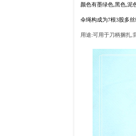
颜色有墨绿色,黑色,泥
伞绳构成为7根3股多
用途:可用于刀柄捆扎,