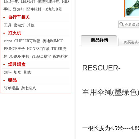
LED手电
LED头灯
传统氖泡手电
HID
手电
野营灯
配件耗材
电池充电器
自行车相关
工具
磨电灯
其他
打火机
商品详情
zippo
CLIPPER可利福
奥地利IMCO
购买咨询
PRINCE王子
HONEST百诚
TIGER虎
牌
JOBON中邦
YIBAO易宝
配件耗材
烟具烟盒
RESCUER-
烟斗
烟盒
其他
赠品
订单赠品
杂七杂八
军用伞绳(墨绿色
一根长度为4.5米----4.