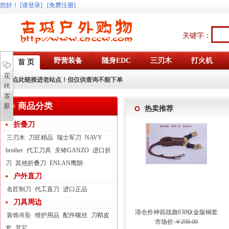
您好
！
[请登录]
[免费注册]
关键字：
野营装备
随身EDC
三刃木
打火机
首 页
点此链接进老站点！但仅供查询不能下单
商品分类
热卖推荐
折叠刀
三刃木
刀匠精品
瑞士军刀
NAVY
brother
代工刀具
关铸GANZO
进口折
刀
其他折叠刀
ENLAN鹰朗
户外直刀
名匠制刀
代工直刀
进口正品
刀具周边
清仓价神箭战旗630钛金版铜套
装饰吊坠
维护用品
配件螺丝
刀鞘皮
弓眼反曲球卡六股弹弓
市场价:
￥298.00
套
其它