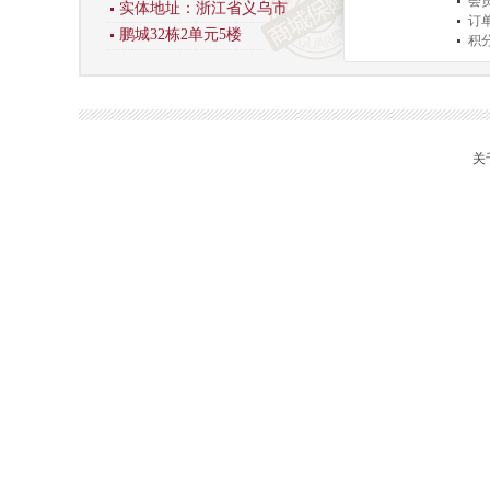
会
实体地址：浙江省义乌市
订
鹏城32栋2单元5楼
积
商
关