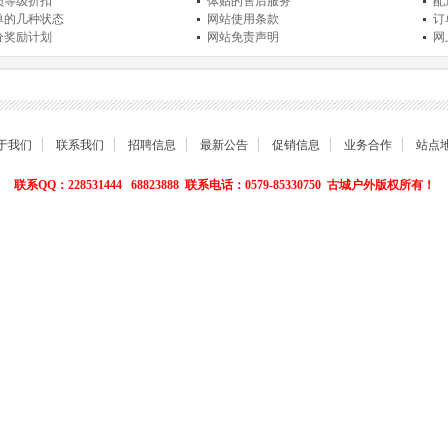
员等级折扣
体贴的售后服务
配
单的几种状态
网站使用条款
订
分奖励计划
网站免责声明
网
品退货保障
简单的购物流程
关
于我们
联系我们
招聘信息
最新公告
促销信息
业务合作
站点
联系QQ：228531444 68823888 联系电话：0579-85330750 古城户外版权所有！
Powered by
Shop
Ex
v4.8.5
浙ICP备10015005号-1