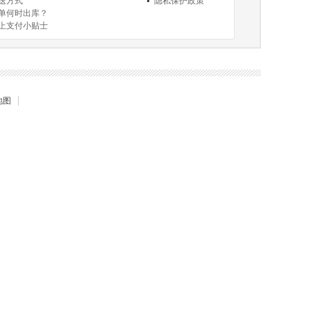
送方式
隐私保护政策
单何时出库？
上支付小贴士
于送货和验货
地图