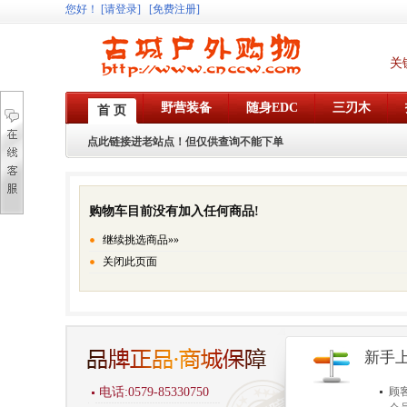
您好
！
[请登录]
[免费注册]
关
野营装备
随身EDC
三刃木
首 页
点此链接进老站点！但仅供查询不能下单
购物车目前没有加入任何商品!
继续挑选商品»»
关闭此页面
新手
电话:0579-85330750
顾