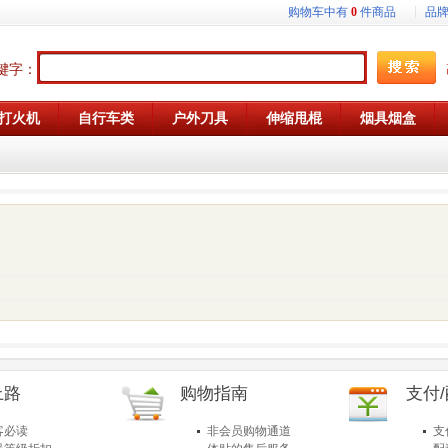
购物车中有
0
件商品
品
键字：
打火机
自行车类
户外刀具
伸缩甩棍
烟具烟盒
上路
购物指南
支付
客必读
非会员购物通道
支