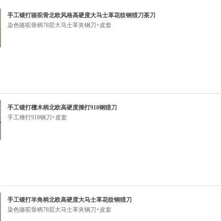
手工锻打骆驼骨北欧风格高硬度大马士革花纹钢猎刀茶刀
染色骆驼骨柄78层大马士革夹钢刀+皮套
手工锻打檀木柄北欧高硬度捶打918钢猎刀
手工捶打918钢刀+皮套
手工锻打羊角柄北欧高硬度大马士革花纹钢猎刀
染色骆驼骨柄78层大马士革夹钢刀+皮套