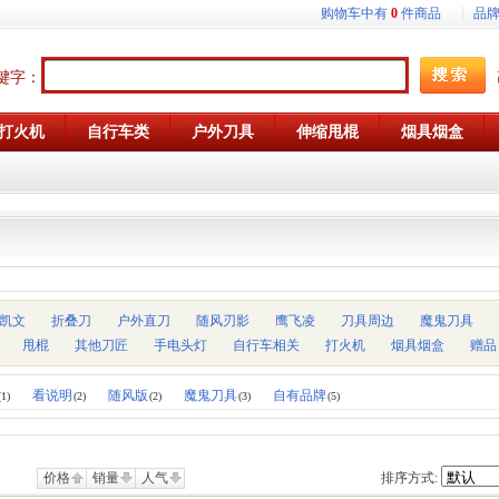
购物车中有
0
件商品
品
键字：
打火机
自行车类
户外刀具
伸缩甩棍
烟具烟盒
in凯文
折叠刀
户外直刀
随风刃影
鹰飞凌
刀具周边
魔鬼刀具
甩棍
其他刀匠
手电头灯
自行车相关
打火机
烟具烟盒
赠品
看说明
随风版
魔鬼刀具
自有品牌
(1)
(2)
(2)
(3)
(5)
价格
销量
人气
排序方式: