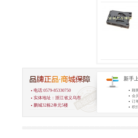
新手
电话:0579-85330750
顾
会
实体地址：浙江省义乌市
订
鹏城32栋2单元5楼
积
商