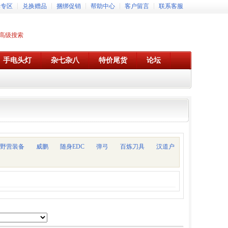
牌专区
兑换赠品
捆绑促销
帮助中心
客户留言
联系客服
高级搜索
手电头灯
杂七杂八
特价尾货
论坛
野营装备
威鹏
随身EDC
弹弓
百炼刀具
汉道户