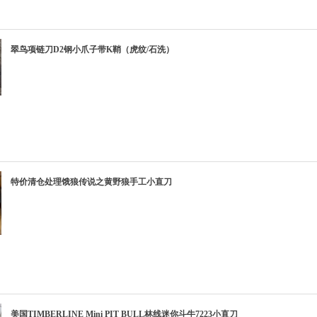
翠鸟项链刀D2钢小爪子带K鞘（虎纹/石洗）
特价清仓处理饿狼传说之黄野狼手工小直刀
美国TIMBERLINE Mini PIT BULL林线迷你斗牛7223小直刀