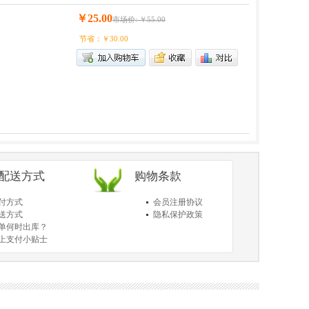
￥25.00
市场价: ￥55.00
节省：￥30.00
/配送方式
购物条款
付方式
会员注册协议
送方式
隐私保护政策
单何时出库？
上支付小贴士
于送货和验货