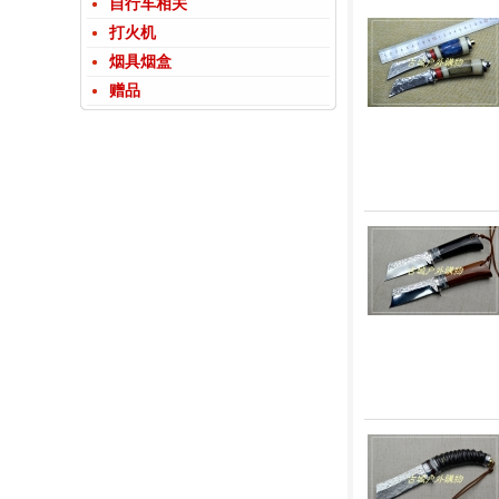
自行车相关
打火机
烟具烟盒
赠品