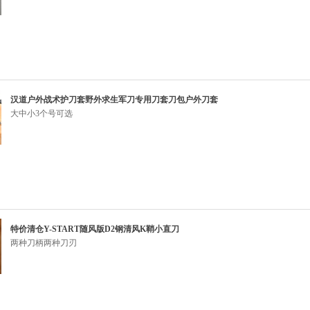
汉道户外战术护刀套野外求生军刀专用刀套刀包户外刀套
大中小3个号可选
特价清仓Y-START随风版D2钢清风K鞘小直刀
两种刀柄两种刀刃