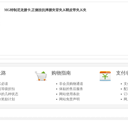
MG特制尼龙腰卡,正侧挂抗摔腰夹背夹,K鞘皮带夹,K夹
上路
购物指南
支付
客必读
非会员购物通道
支
员等级折扣
体贴的售后服务
配
单的几种状态
网站使用条款
订
分奖励计划
网站免责声明
网
品退货保障
简单的购物流程
关