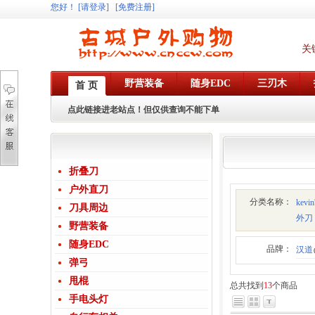
您好
！
[请登录]
[免费注册]
关
野营装备
随身EDC
三刃木
首 页
点此链接进老站点！但仅供查询不能下单
折叠刀
户外直刀
分类名称：
kev
刀具周边
外刀
野营装备
随身EDC
品牌：
汉道
弹弓
甩棍
总共找到
13
个商品
手电头灯