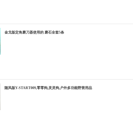
金戈版定角磨刀器使用的 磨石全套5条
随风版Y-START009,零零狗,灵灵狗,户外多功能野营用品