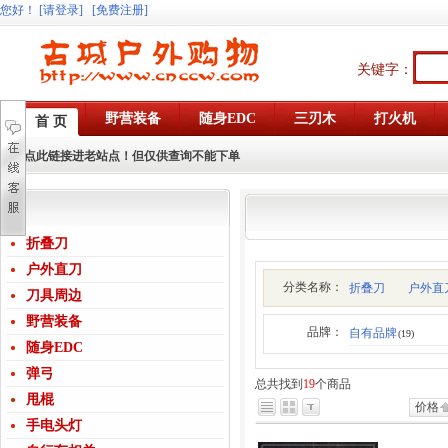
您好
！
[请登录]
[免费注册]
关键字：
野营装备
随身EDC
三刃木
打火机
首 页
点此链接进老站点！但仅供查询不能下单
折叠刀
户外直刀
分类名称：
折叠刀
户外直
刀具周边
野营装备
品牌：
自有品牌
(19)
随身EDC
弹弓
总共找到
19
个商品
甩棍
价格
手电头灯