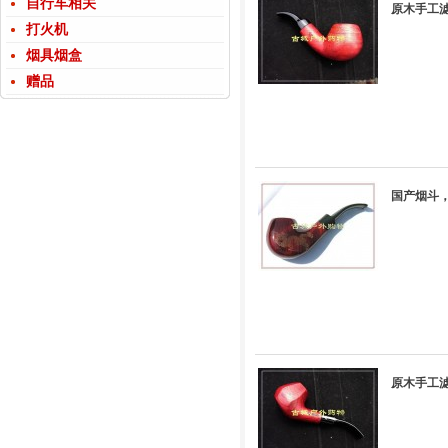
自行车相关
原木手工滤
打火机
烟具烟盒
赠品
国产烟斗，
原木手工滤