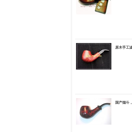
原木手工滤
国产烟斗，