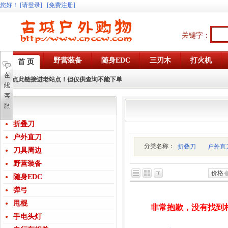
您好
！
[请登录]
[免费注册]
关键字：
野营装备
随身EDC
三刃木
打火机
首 页
点此链接进老站点！但仅供查询不能下单
折叠刀
户外直刀
分类名称：
折叠刀
户外直
刀具周边
野营装备
价格
随身EDC
弹弓
甩棍
非常抱歉，没有找到
手电头灯