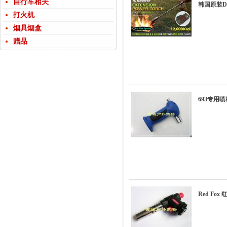
自行车相关
韩国原装Da
打火机
烟具烟盒
赠品
693专用
Red Fox