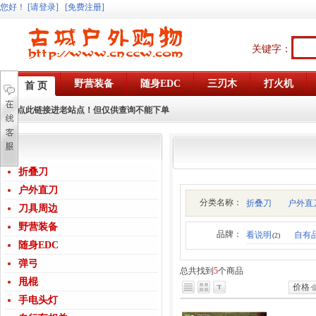
您好
！
[请登录]
[免费注册]
关键字：
野营装备
随身EDC
三刃木
打火机
首 页
点此链接进老站点！但仅供查询不能下单
折叠刀
户外直刀
分类名称：
折叠刀
户外直
刀具周边
野营装备
品牌：
看说明
自有
(2)
随身EDC
弹弓
总共找到
5
个商品
甩棍
价格
手电头灯