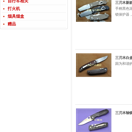
自行车相关
三刃木新款9
打火机
手柄黑色泥
锁保护器，
烟具烟盒
赠品
三刃木白盒无
因为和谐
三刃木轴锁精