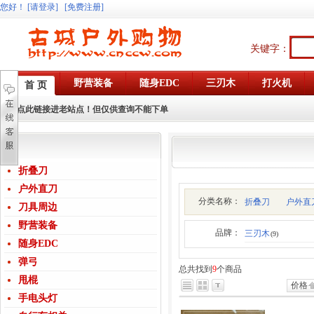
您好
！
[请登录]
[免费注册]
关键字：
野营装备
随身EDC
三刃木
打火机
首 页
点此链接进老站点！但仅供查询不能下单
折叠刀
户外直刀
分类名称：
折叠刀
户外直
刀具周边
野营装备
品牌：
三刃木
(9)
随身EDC
弹弓
总共找到
9
个商品
甩棍
价格
手电头灯