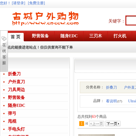
您好
！
[请登录]
[免费注册]
关键字：
野营装备
随身EDC
三刃木
打火机
首 页
点此链接进老站点！但仅供查询不能下单
折叠刀
户外直刀
分类名称：
折叠刀
户外直
刀具周边
野营装备
品牌：
看说明
Ultra
(17)
随身EDC
弹弓
总共找到
63
个商品
甩棍
1
/
4
手电头灯