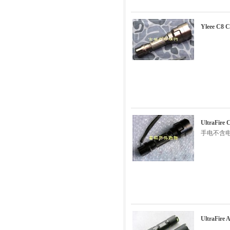
Yleee 
UltraF
手电不含
UltraFir