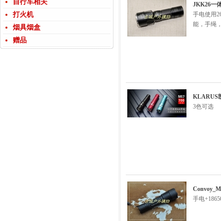
自行车相关
JKK26一
打火机
手电使用2
能，手绳
烟具烟盒
赠品
KLARUS
3色可选
Convoy_
手电+186