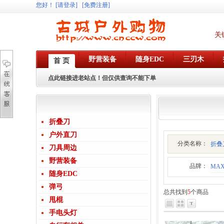
您好
！
[请登录]
[免费注册]
关
野营装备
随身EDC
三刃木
首 页
点此链接进老站点！但仅供查询不能下单
折叠刀
户外直刀
分类名称：
折叠
刀具周边
野营装备
品牌：
MAX
随身EDC
弹弓
总共找到
5
个商品
甩棍
手电头灯