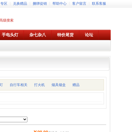
牌专区
兑换赠品
捆绑促销
帮助中心
客户留言
联系客服
高级搜索
手电头灯
杂七杂八
特价尾货
论坛
灯
自行车相关
打火机
烟具烟盒
赠品