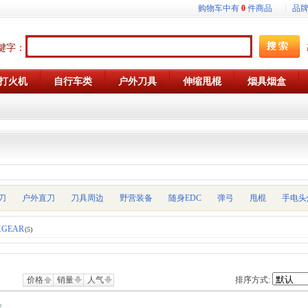
购物车中有
0
件商品
品
键字：
打火机
自行车类
户外刀具
伸缩甩棍
烟具烟盒
刀
户外直刀
刀具周边
野营装备
随身EDC
弹弓
甩棍
手电头
GEAR
(5)
价格
销量
人气
排序方式: