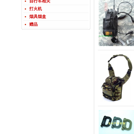
自行车相关
打火机
烟具烟盒
赠品