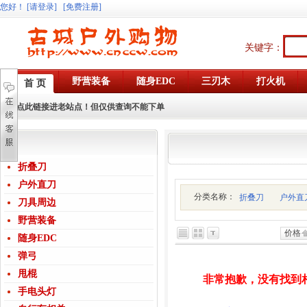
您好
！
[请登录]
[免费注册]
关键字：
野营装备
随身EDC
三刃木
打火机
首 页
点此链接进老站点！但仅供查询不能下单
折叠刀
户外直刀
分类名称：
折叠刀
户外直
刀具周边
野营装备
价格
随身EDC
弹弓
甩棍
非常抱歉，没有找到
手电头灯