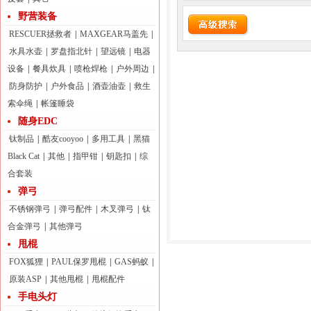
野营装备
RESCUER拯救者
|
MAXGEAR马盖先
|
水具水壶
|
罗盘指北针
|
望远镜
|
电器
设备
|
餐具炊具
|
喷枪焊枪
|
户外周边
|
防身防护
|
户外食品
|
酒壶油壶
|
救生
索伞绳
|
帐篷睡袋
随身EDC
钛制品
|
酷友cooyoo
|
多用工具
|
黑猫
Black Cat
|
其他
|
指甲钳
|
钥匙扣
|
综
合套装
弹弓
不锈钢弹弓
|
弹弓配件
|
木叉弹弓
|
钛
合金弹弓
|
其他弹弓
甩棍
FOX狐狸
|
PAUL保罗甩棍
|
GAS蚂蚁
|
原装ASP
|
其他甩棍
|
甩棍配件
手电头灯