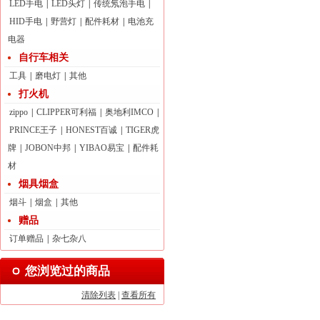
LED手电
|
LED头灯
|
传统氖泡手电
|
HID手电
|
野营灯
|
配件耗材
|
电池充
电器
自行车相关
工具
|
磨电灯
|
其他
打火机
zippo
|
CLIPPER可利福
|
奥地利IMCO
|
PRINCE王子
|
HONEST百诚
|
TIGER虎
牌
|
JOBON中邦
|
YIBAO易宝
|
配件耗
材
烟具烟盒
烟斗
|
烟盒
|
其他
赠品
订单赠品
|
杂七杂八
您浏览过的商品
清除列表
|
查看所有