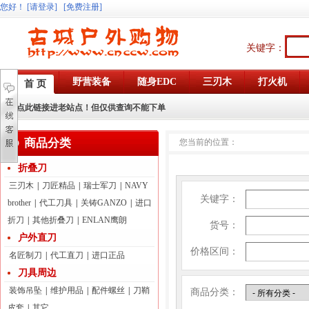
您好
！
[请登录]
[免费注册]
关键字：
野营装备
随身EDC
三刃木
打火机
首 页
点此链接进老站点！但仅供查询不能下单
商品分类
您当前的位置：
折叠刀
三刃木
|
刀匠精品
|
瑞士军刀
|
NAVY
关键字：
brother
|
代工刀具
|
关铸GANZO
|
进口
折刀
|
其他折叠刀
|
ENLAN鹰朗
货号：
户外直刀
价格区间：
名匠制刀
|
代工直刀
|
进口正品
刀具周边
装饰吊坠
|
维护用品
|
配件螺丝
|
刀鞘
商品分类：
皮套
|
其它