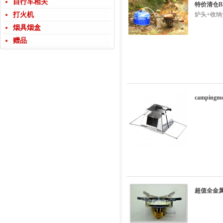
自行车相关
特价清仓B
打火机
炉头+收纳
烟具烟盒
赠品
campin
超值全金属