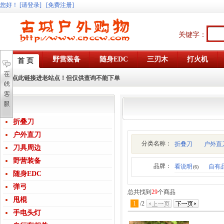
您好
！
[请登录]
[免费注册]
关键字：
野营装备
随身EDC
三刃木
打火机
首 页
点此链接进老站点！但仅供查询不能下单
折叠刀
户外直刀
分类名称：
折叠刀
户外直
刀具周边
野营装备
品牌：
看说明
自有
(6)
随身EDC
弹弓
总共找到
29
个商品
甩棍
1
/
2
手电头灯