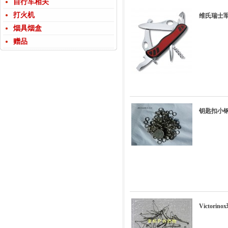
自行车相关
打火机
维氏瑞士军刀
烟具烟盒
赠品
钥匙扣小钢
Victori