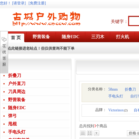
您好
！
[请登录]
[免费注册]
关键字：
野营装备
随身EDC
三刃木
打火机
首 页
点此链接进老站点！但仅供查询不能下单
折叠刀
户外直刀
分类名称：
58mm
折叠刀
刀具周边
手电头灯
自行
野营装备
随身EDC
品牌：
Victorinox
自
(2)
弹弓
甩棍
总共找到
3
个商品
手电头灯
价格