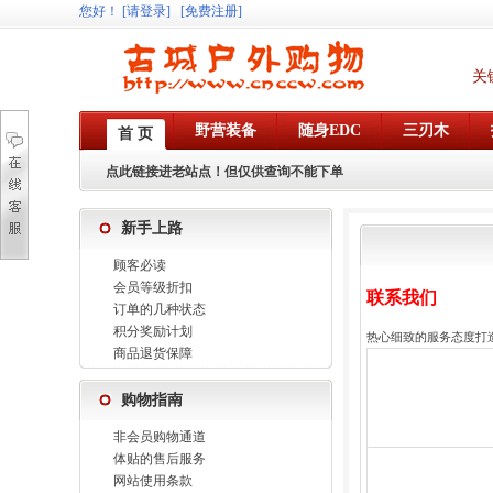
您好
！
[请登录]
[免费注册]
关
野营装备
随身EDC
三刃木
首 页
点此链接进老站点！但仅供查询不能下单
新手上路
顾客必读
会员等级折扣
联系我们
订单的几种状态
积分奖励计划
热心细致的服务态度打
商品退货保障
购物指南
非会员购物通道
体贴的售后服务
网站使用条款