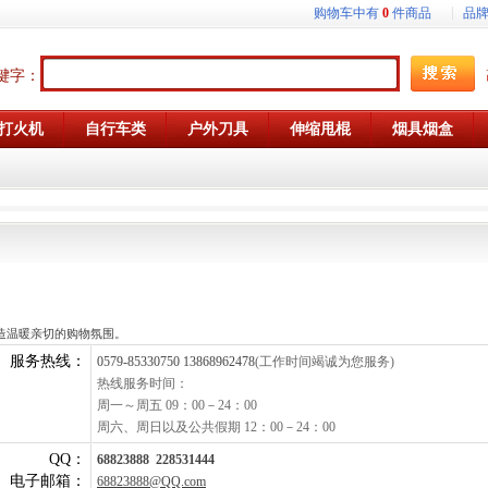
购物车中有
0
件商品
品
键字：
打火机
自行车类
户外刀具
伸缩甩棍
烟具烟盒
造温暖亲切的购物氛围。
服务热线：
0579-85330750 13868962478
(工作时间竭诚为您服务)
热线服务时间：
周一～周五 09：00－24：00
周六、周日以及公共假期 12：00－24：00
QQ：
68823888 228531444
电子邮箱：
68823888@QQ.com