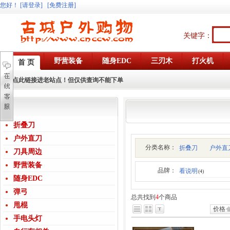
您好
！
[请登录]
[免费注册]
关键字：
野营装备
随身EDC
三刃木
打火机
首 页
点此链接进老站点！但仅供查询不能下单
折叠刀
户外直刀
分类名称：
折叠刀
户外直
刀具周边
野营装备
品牌：
看说明
(4)
随身EDC
弹弓
总共找到
4
个商品
甩棍
价格
手电头灯