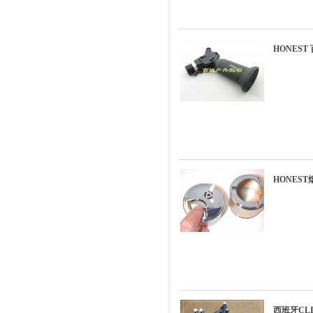
HONEST
HONES
西班牙CL