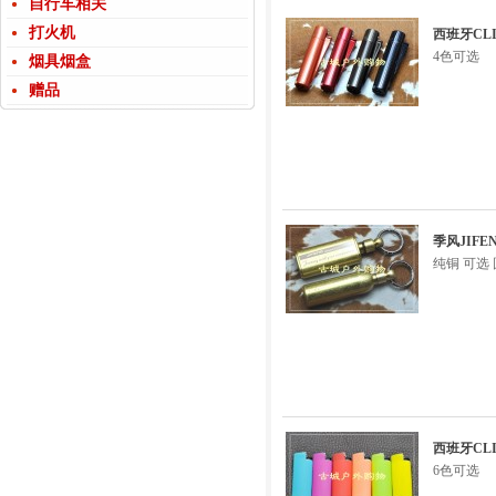
自行车相关
打火机
西班牙CL
4色可选
烟具烟盒
赠品
季风JIF
纯铜 可选
西班牙CL
6色可选