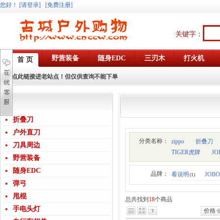
您好
！
[请登录]
[免费注册]
关键字：
野营装备
随身EDC
三刃木
打火机
首 页
点此链接进老站点！但仅供查询不能下单
折叠刀
户外直刀
分类名称：
zippo
折叠刀
刀具周边
TIGER虎牌
J
野营装备
随身EDC
品牌：
看说明
JOB
(1)
弹弓
甩棍
总共找到
18
个商品
手电头灯
价格