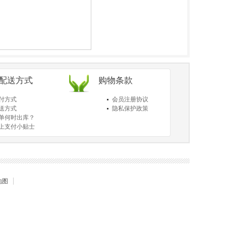
/配送方式
购物条款
付方式
会员注册协议
送方式
隐私保护政策
单何时出库？
上支付小贴士
于送货和验货
地图