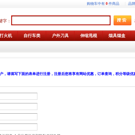
购物车中有
0
件商品
品
键字：
打火机
自行车类
户外刀具
伸缩甩棍
烟具烟盒
户，请填写下面的表单进行注册，注册后您将享有网站优惠，订单查询，积分等级优