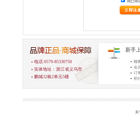
我已阅
新手
电话:0579-85330750
顾
会
实体地址：浙江省义乌市
订
鹏城32栋2单元5楼
积
商
关