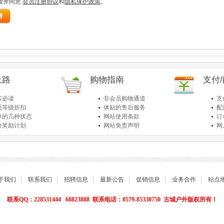
读并同意
会员注册协议
和
隐私保护政策
。
上路
购物指南
支付
客必读
非会员购物通道
支
员等级折扣
体贴的售后服务
配
单的几种状态
网站使用条款
订
分奖励计划
网站免责声明
网
品退货保障
简单的购物流程
关
于我们
联系我们
招聘信息
最新公告
促销信息
业务合作
站点
联系QQ：228531444 68823888 联系电话：0579-85330750 古城户外版权所有！