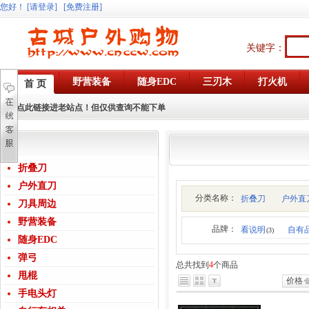
您好
！
[请登录]
[免费注册]
关键字：
野营装备
随身EDC
三刃木
打火机
首 页
点此链接进老站点！但仅供查询不能下单
折叠刀
户外直刀
分类名称：
折叠刀
户外直
刀具周边
野营装备
品牌：
看说明
自有
(3)
随身EDC
弹弓
总共找到
4
个商品
甩棍
价格
手电头灯