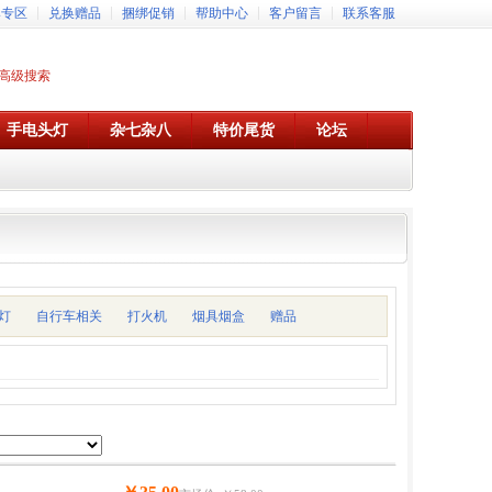
牌专区
兑换赠品
捆绑促销
帮助中心
客户留言
联系客服
高级搜索
手电头灯
杂七杂八
特价尾货
论坛
灯
自行车相关
打火机
烟具烟盒
赠品