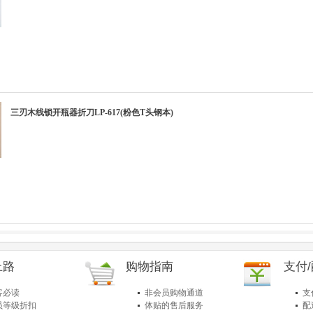
三刃木线锁开瓶器折刀LP-617(粉色T头钢本)
上路
购物指南
支付
客必读
非会员购物通道
支
员等级折扣
体贴的售后服务
配