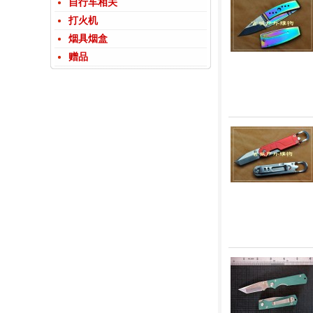
自行车相关
打火机
烟具烟盒
赠品