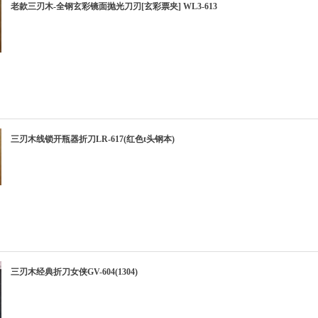
老款三刃木-全钢玄彩镜面抛光刀刃[玄彩票夹] WL3-613
三刃木线锁开瓶器折刀LR-617(红色t头钢本)
三刃木经典折刀女侠GV-604(1304)