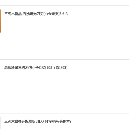
三刃木新品-石洗镜光刀刃[白金票夹]3-613
老款珍藏三刃木假小子GR5-605（原1305）
三刃木线锁开瓶器折刀LO-617(橙色t头钢本)