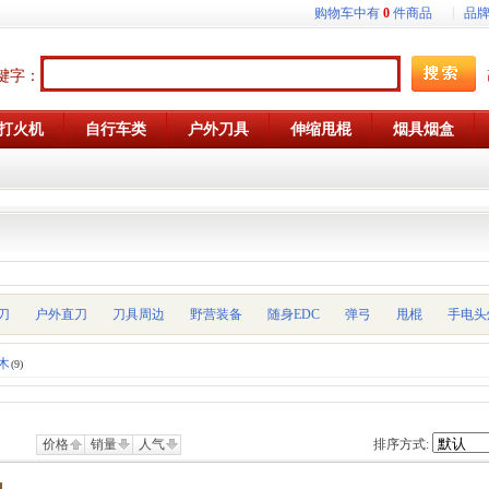
购物车中有
0
件商品
品
键字：
打火机
自行车类
户外刀具
伸缩甩棍
烟具烟盒
刀
户外直刀
刀具周边
野营装备
随身EDC
弹弓
甩棍
手电头
木
(9)
价格
销量
人气
排序方式: