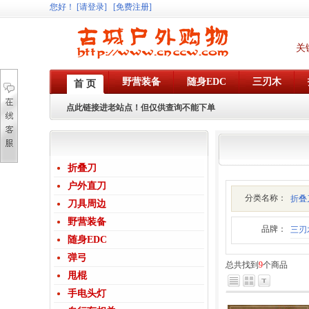
您好
！
[请登录]
[免费注册]
关
野营装备
随身EDC
三刃木
首 页
点此链接进老站点！但仅供查询不能下单
折叠刀
户外直刀
分类名称：
折叠
刀具周边
野营装备
品牌：
三刃
随身EDC
弹弓
总共找到
9
个商品
甩棍
手电头灯