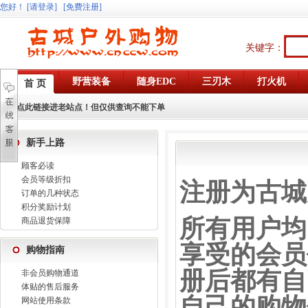
您好
！
[请登录]
[免费注册]
关键字：
野营装备
随身EDC
三刃木
打火机
首 页
点此链接进老站点！但仅供查询不能下单
新手上路
顾客必读
会员等级折扣
注册为古城
订单的几种状态
积分奖励计划
所有用户均
商品退货保障
享受的会员
购物指南
册后都有自
非会员购物通道
体贴的售后服务
自己的购物
网站使用条款