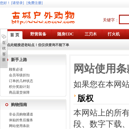
您好
！
[请登录]
[免费注册]
关键字：
野营装备
随身EDC
三刃木
打火机
首 页
点此链接进老站点！但仅供查询不能下单
新手上路
网站使用条
顾客必读
会员等级折扣
订单的几种状态
如果您在本网
积分奖励计划
商品退货保障
版权
购物指南
本网站上的所
非会员购物通道
体贴的售后服务
段、数字下载
网站使用条款