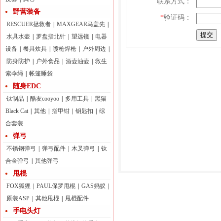
联系方式：
野营装备
*
验证码：
RESCUER拯救者
|
MAXGEAR马盖先
|
水具水壶
|
罗盘指北针
|
望远镜
|
电器
设备
|
餐具炊具
|
喷枪焊枪
|
户外周边
|
防身防护
|
户外食品
|
酒壶油壶
|
救生
索伞绳
|
帐篷睡袋
随身EDC
钛制品
|
酷友cooyoo
|
多用工具
|
黑猫
Black Cat
|
其他
|
指甲钳
|
钥匙扣
|
综
合套装
弹弓
不锈钢弹弓
|
弹弓配件
|
木叉弹弓
|
钛
合金弹弓
|
其他弹弓
甩棍
FOX狐狸
|
PAUL保罗甩棍
|
GAS蚂蚁
|
原装ASP
|
其他甩棍
|
甩棍配件
手电头灯