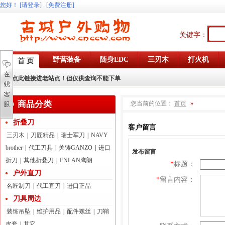
您好
！
[请登录]
[免费注册]
关键字：
野营装备
随身EDC
三刃木
打火机
首 页
点此链接进老站点！但仅供查询不能下单
商品分类
您当前的位置：
首页
»
折叠刀
客户留言
三刃木
|
刀匠精品
|
瑞士军刀
|
NAVY
brother
|
代工刀具
|
关铸GANZO
|
进口
发布留言
折刀
|
其他折叠刀
|
ENLAN鹰朗
*
标题：
户外直刀
*
留言内容：
名匠制刀
|
代工直刀
|
进口正品
刀具周边
装饰吊坠
|
维护用品
|
配件螺丝
|
刀鞘
皮套
|
其它