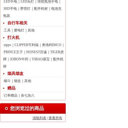
LED手电
|
LED头灯
|
传统氖泡手电
|
HID手电
|
野营灯
|
配件耗材
|
电池充
电器
自行车相关
工具
|
磨电灯
|
其他
打火机
zippo
|
CLIPPER可利福
|
奥地利IMCO
|
PRINCE王子
|
HONEST百诚
|
TIGER虎
牌
|
JOBON中邦
|
YIBAO易宝
|
配件耗
材
烟具烟盒
烟斗
|
烟盒
|
其他
赠品
订单赠品
|
杂七杂八
您浏览过的商品
清除列表
|
查看所有