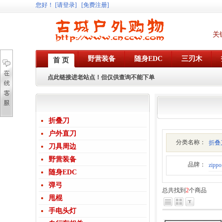
您好
！
[请登录]
[免费注册]
关
野营装备
随身EDC
三刃木
首 页
点此链接进老站点！但仅供查询不能下单
折叠刀
户外直刀
分类名称：
折叠
刀具周边
野营装备
品牌：
zip
随身EDC
弹弓
总共找到
2
个商品
甩棍
手电头灯