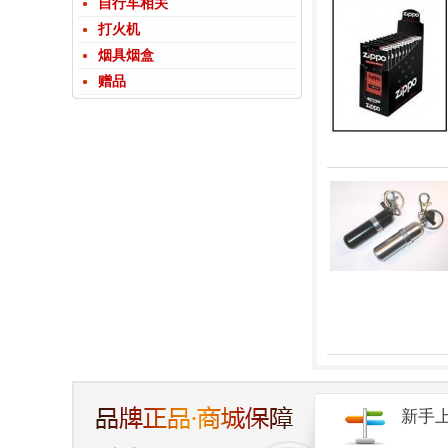
自行车相关
打火机
烟具烟盒
赠品
新手