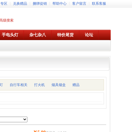
牌专区
兑换赠品
捆绑促销
帮助中心
客户留言
联系客服
高级搜索
手电头灯
杂七杂八
特价尾货
论坛
灯
自行车相关
打火机
烟具烟盒
赠品