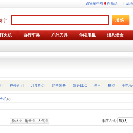
购物车中有
0
件商品
品
键字：
打火机
自行车类
户外刀具
伸缩甩棍
烟具烟盒
刀
户外直刀
刀具周边
野营装备
随身EDC
弹弓
甩棍
手电头
po火机
(2)
价格
销量
人气
排序方式: