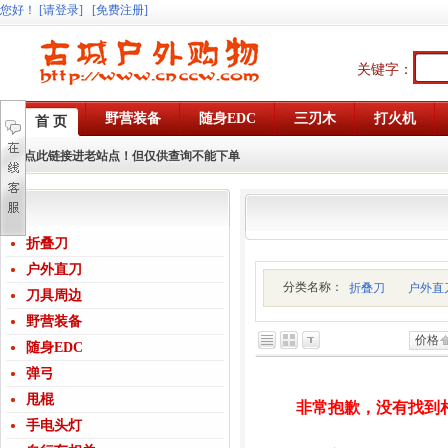
您好
！
[请登录]
[免费注册]
关键字：
野营装备
随身EDC
三刃木
打火机
首 页
点此链接进老站点！但仅供查询不能下单
折叠刀
户外直刀
分类名称：
折叠刀
户外直
刀具周边
野营装备
价格
随身EDC
弹弓
甩棍
非常抱歉，没有找到
手电头灯