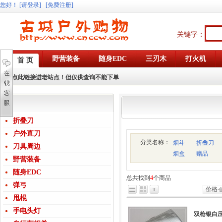
您好
！
[请登录]
[免费注册]
关键字：
野营装备
随身EDC
三刃木
打火机
首 页
点此链接进老站点！但仅供查询不能下单
折叠刀
户外直刀
分类名称：
烟斗
折叠刀
刀具周边
烟盒
赠品
野营装备
随身EDC
总共找到
4
个商品
弹弓
价格
甩棍
手电头灯
双枪银白压