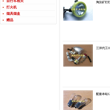
自行车相关
淘汰矿灯灯
打火机
烟具烟盒
赠品
三洋代工O
配套本站1