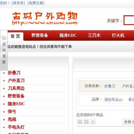
您好
！
[请登录]
[免费注册]
关键字：
野营装备
随身EDC
三刃木
打火机
首 页
点此链接进老站点！但仅供查询不能下单
折叠刀
户外直刀
分类名称：
折叠刀
户外直
刀具周边
野营装备
品牌：
退役军品
看
(1)
随身EDC
弹弓
总共找到
4
个商品
甩棍
价格
手电头灯