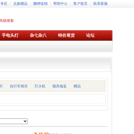
牌专区
兑换赠品
捆绑促销
帮助中心
客户留言
联系客服
高级搜索
手电头灯
杂七杂八
特价尾货
论坛
灯
自行车相关
打火机
烟具烟盒
赠品