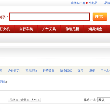
购物车中有
0
件商品
品
键字：
打火机
自行车类
户外刀具
伸缩甩棍
烟具烟盒
刀
户外直刀
刀具周边
野营装备
随身EDC
弹弓
甩棍
手电头
品牌
(6)
价格
销量
人气
排序方式: