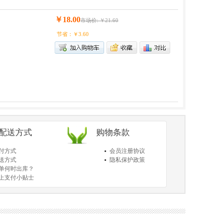
￥18.00
市场价: ￥21.60
节省：￥3.60
/配送方式
购物条款
付方式
会员注册协议
送方式
隐私保护政策
单何时出库？
上支付小贴士
于送货和验货