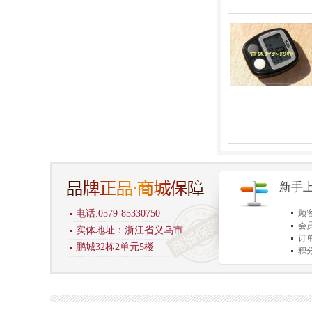
新手
电话:0579-85330750
顾
会
实体地址：浙江省义乌市
订
鹏城32栋2单元5楼
积
商