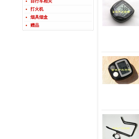
自行车相关
打火机
烟具烟盒
赠品