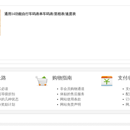
通用14功能自行车码表单车码表/里程表/速度表
上路
购物指南
支付
客必读
非会员购物通道
支
员等级折扣
体贴的售后服务
配
单的几种状态
网站使用条款
订
分奖励计划
网站免责声明
网
品退货保障
简单的购物流程
关