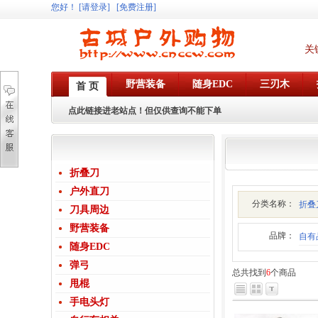
您好
！
[请登录]
[免费注册]
关
野营装备
随身EDC
三刃木
首 页
点此链接进老站点！但仅供查询不能下单
折叠刀
户外直刀
分类名称：
折叠
刀具周边
野营装备
品牌：
自有
随身EDC
弹弓
总共找到
6
个商品
甩棍
手电头灯