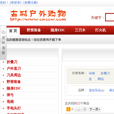
您好
！
[请登录]
[免费注册]
关键字：
野营装备
随身EDC
三刃木
打火机
首 页
点此链接进老站点！但仅供查询不能下单
折叠刀
户外直刀
分类名称：
伞绳
折叠刀
刀具周边
盒
赠品
野营装备
随身EDC
品牌：
退役军品
看
(1)
弹弓
甩棍
总共找到
22
个商品
手电头灯
1
/
2