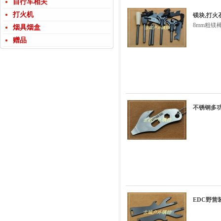
自行车相关
打火机
镁块,打火
8mm粗镁
烟具烟盒
赠品
不锈钢多
EDC野