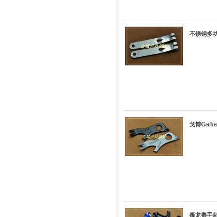
不锈钢多
戈博Gerb
毒龙毒手