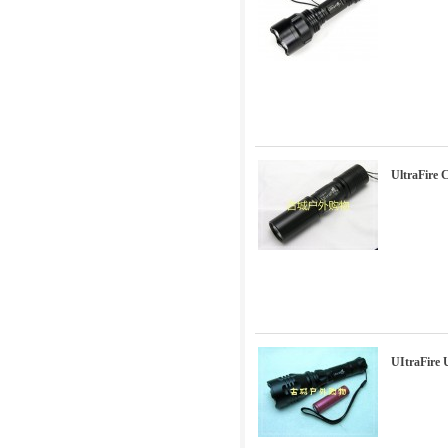
UltraFi
UItraFi