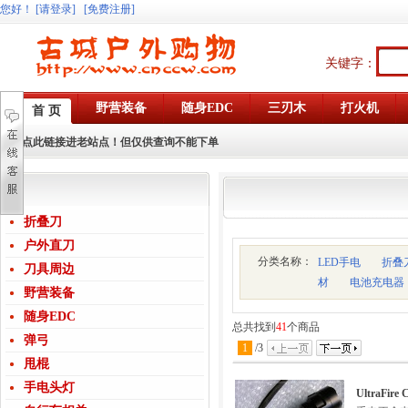
您好
！
[请登录]
[免费注册]
关键字：
野营装备
随身EDC
三刃木
打火机
首 页
点此链接进老站点！但仅供查询不能下单
折叠刀
户外直刀
分类名称：
LED手电
折叠
刀具周边
材
电池充电器
野营装备
随身EDC
总共找到
41
个商品
弹弓
1
/
3
甩棍
手电头灯
UltraF