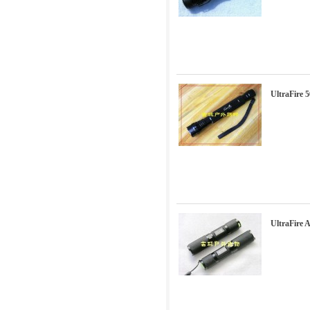
UltraFi
UltraFir