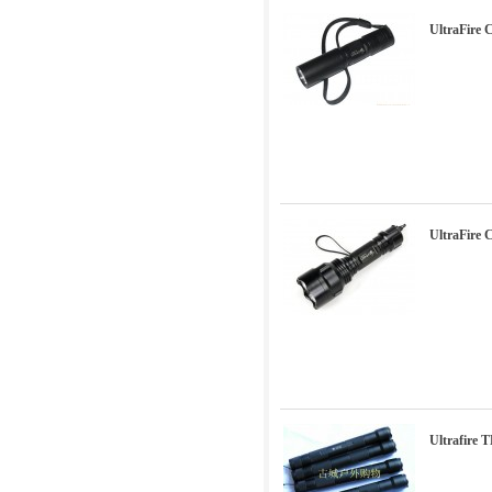
UltraFi
UltraFi
Ultrafi