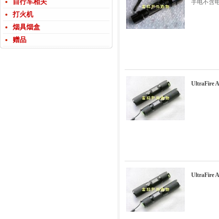
自行车相关
手电不含
打火机
烟具烟盒
赠品
UltraFir
UltraFir