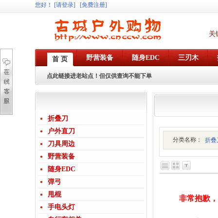
您好
！
[请登录]
[免费注册]
关
野营装备
随身EDC
三刃木
首 页
点此链接进老站点！但仅供查询不能下单
折叠刀
户外直刀
分类名称：
折叠
刀具周边
野营装备
随身EDC
弹弓
甩棍
非常抱歉
手电头灯