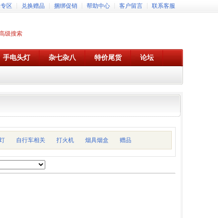
牌专区
兑换赠品
捆绑促销
帮助中心
客户留言
联系客服
高级搜索
手电头灯
杂七杂八
特价尾货
论坛
灯
自行车相关
打火机
烟具烟盒
赠品