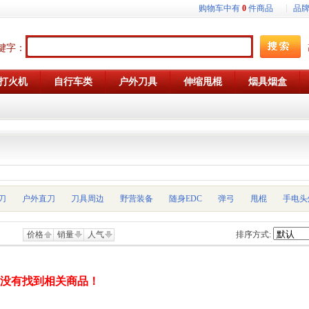
购物车中有
0
件商品
品
键字：
打火机
自行车类
户外刀具
伸缩甩棍
烟具烟盒
刀
户外直刀
刀具周边
野营装备
随身EDC
弹弓
甩棍
手电头
价格
销量
人气
排序方式:
，没有找到相关商品！