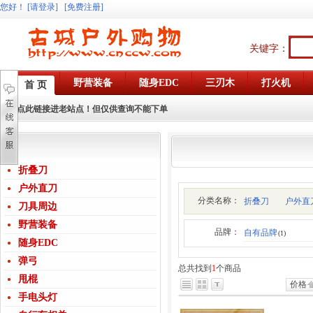
您好
！
[请登录]
[免费注册]
关键字：
野营装备
随身EDC
三刃木
打火机
首 页
点此链接进老站点！但仅供查询不能下单
折叠刀
户外直刀
分类名称：
折叠刀
户外直
刀具周边
野营装备
品牌：
自有品牌
(1)
随身EDC
弹弓
总共找到
1
个商品
甩棍
价格
手电头灯