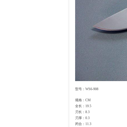
型号：
WS6-908
规格：CM
全长：19.5
刃长：8.3
刃厚：0.3
闭合：11.3