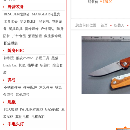
销售价:
￥120.00
野营装备
RESCUER拯救者
MAXGEAR马盖先
水具水壶
罗盘指北针
望远镜
电器设
您当前的位置：
首页
»
折叠刀
»
备
餐具炊具
喷枪焊枪
户外周边
防身
防护
户外食品
酒壶油壶
救生索伞绳
帐篷睡袋
随身EDC
钛制品
酷友cooyoo
多用工具
黑猫
Black Cat
其他
指甲钳
钥匙扣
综合套
装
弹弓
不锈钢弹弓
弹弓配件
木叉弹弓
钛合
金弹弓
其他弹弓
甩棍
FOX狐狸
PAUL保罗甩棍
GAS蚂蚁
原
装ASP
其他甩棍
甩棍配件
手电头灯