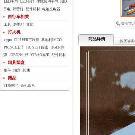
LED手电
LED头灯
传统氖泡手电
HID
手电
野营灯
配件耗材
电池充电器
自行车相关
工具
磨电灯
其他
打火机
商品详情
zippo
CLIPPER可利福
奥地利IMCO
购买咨询
PRINCE王子
HONEST百诚
TIGER虎
牌
JOBON中邦
YIBAO易宝
配件耗材
烟具烟盒
烟斗
烟盒
其他
赠品
订单赠品
杂七杂八