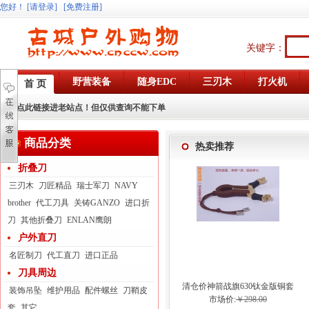
您好
！
[请登录]
[免费注册]
关键字：
野营装备
随身EDC
三刃木
打火机
首 页
点此链接进老站点！但仅供查询不能下单
商品分类
热卖推荐
折叠刀
三刃木
刀匠精品
瑞士军刀
NAVY
brother
代工刀具
关铸GANZO
进口折
刀
其他折叠刀
ENLAN鹰朗
户外直刀
名匠制刀
代工直刀
进口正品
刀具周边
清仓价神箭战旗630钛金版铜套
装饰吊坠
维护用品
配件螺丝
刀鞘皮
弓眼反曲球卡六股弹弓
市场价:
￥298.00
套
其它