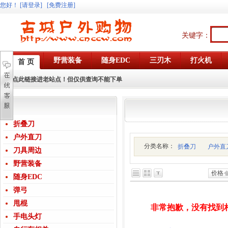
您好
！
[请登录]
[免费注册]
关键字：
野营装备
随身EDC
三刃木
打火机
首 页
点此链接进老站点！但仅供查询不能下单
折叠刀
户外直刀
分类名称：
折叠刀
户外直
刀具周边
野营装备
价格
随身EDC
弹弓
甩棍
非常抱歉，没有找到
手电头灯