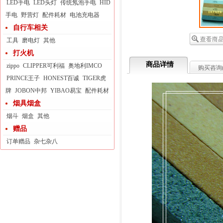
LED手电
LED头灯
传统氖泡手电
HID
手电
野营灯
配件耗材
电池充电器
自行车相关
工具
磨电灯
其他
打火机
商品详情
zippo
CLIPPER可利福
奥地利IMCO
购买咨询
PRINCE王子
HONEST百诚
TIGER虎
牌
JOBON中邦
YIBAO易宝
配件耗材
烟具烟盒
烟斗
烟盒
其他
赠品
订单赠品
杂七杂八