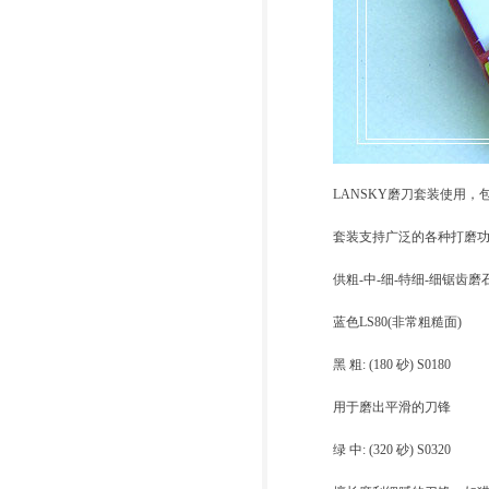
LANSKY磨刀套装使用
套装支持广泛的各种打磨
供粗-中-细-特细-细锯齿磨
蓝色LS80(非常粗糙面)
黑 粗: (180 砂) S0180
用于磨出平滑的刀锋
绿 中: (320 砂) S0320