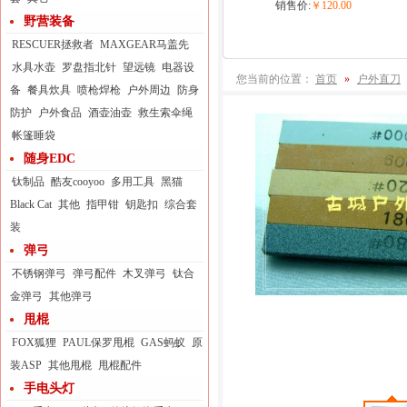
销售价:
￥120.00
野营装备
RESCUER拯救者
MAXGEAR马盖先
水具水壶
罗盘指北针
望远镜
电器设
您当前的位置：
首页
»
户外直刀
备
餐具炊具
喷枪焊枪
户外周边
防身
防护
户外食品
酒壶油壶
救生索伞绳
帐篷睡袋
随身EDC
钛制品
酷友cooyoo
多用工具
黑猫
Black Cat
其他
指甲钳
钥匙扣
综合套
装
弹弓
不锈钢弹弓
弹弓配件
木叉弹弓
钛合
金弹弓
其他弹弓
甩棍
FOX狐狸
PAUL保罗甩棍
GAS蚂蚁
原
装ASP
其他甩棍
甩棍配件
手电头灯