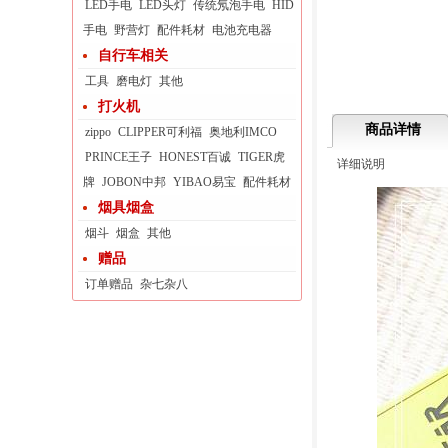
LED手电
LED头灯
传统氖泡手电
HID
手电
野营灯
配件耗材
电池充电器
自行车相关
工具
磨电灯
其他
打火机
商品详情
zippo
CLIPPER可利福
奥地利IMCO
PRINCE王子
HONEST百诚
TIGER虎
详细说明
牌
JOBON中邦
YIBAO易宝
配件耗材
烟具烟盒
烟斗
烟盒
其他
赠品
订单赠品
杂七杂八