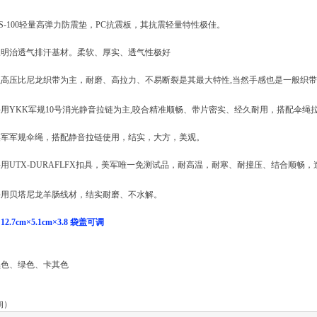
S-100轻量高弹力防震垫，PC抗震板，其抗震轻量特性极佳。
三明治透气排汗基材。柔软、厚实、透气性极好
高压比尼龙织带为主，耐磨、高拉力、不易断裂是其最大特性,当然手感也是一般织
用YKK军规10号消光静音拉链为主,咬合精准顺畅、带片密实、经久耐用，搭配伞绳
美军军规伞绳，搭配静音拉链使用，结实，大方，美观。
用UTX-DURAFLFX扣具，美军唯一免测试品，耐高温，耐寒、耐撞压、结合顺畅，
采用贝塔尼龙羊肠线材，结实耐磨、不水解。
.7cm×5.1cm×3.8 袋盖可调
黑色、绿色、卡其色
询）