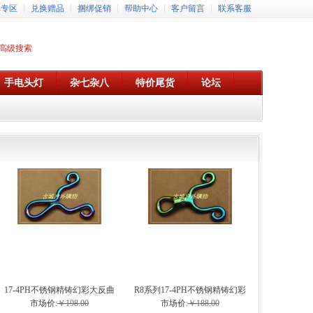
牌专区
兑换赠品
捆绑促销
帮助中心
客户留言
联系客服
高级搜索
手电头灯
杂七杂八
特价尾货
论坛
17-4PH不锈钢精铸幻彩大反曲
R8系列17-4PH不锈钢精铸幻彩
弹弓
弹弓
市场价:
￥198.00
市场价:
￥188.00