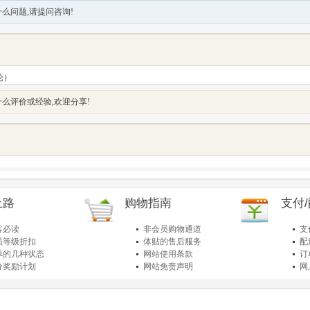
么问题,请提问咨询!
论）
么评价或经验,欢迎分享!
上路
购物指南
支付
客必读
非会员购物通道
支
员等级折扣
体贴的售后服务
配
单的几种状态
网站使用条款
订
分奖励计划
网站免责声明
网
品退货保障
简单的购物流程
关