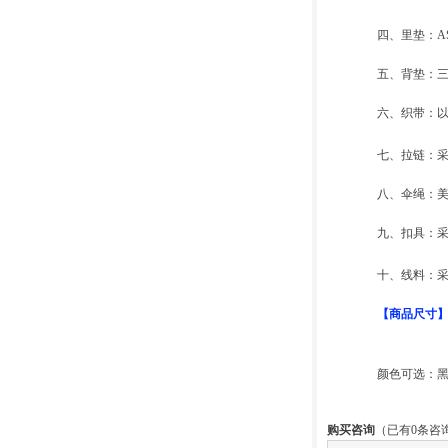
四、里垫：A
五、背垫：
六、织带：以
七
、拉链：采
八
、伞绳：
九、扣具：采
十、线料：
【商品尺寸】12
颜色可选：
购买咨询
（已有0条咨