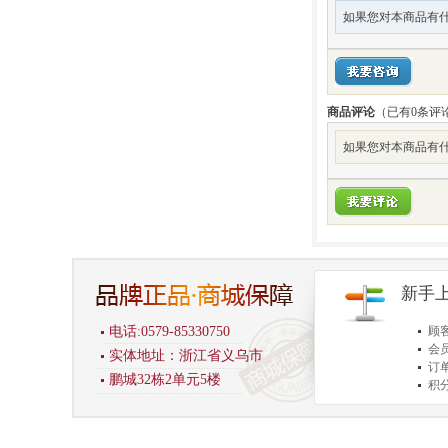
如果您对本商品有什
商品评论
（已有
0
条评
如果您对本商品有什
新手
电话:0579-85330750
顾
会
实体地址：浙江省义乌市
订
鹏城32栋2单元5楼
积
商