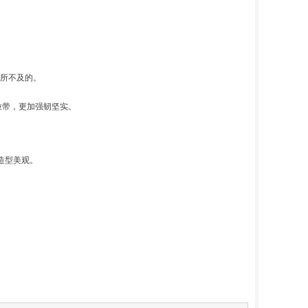
带所不及的。
拉带，更加强韧坚实。
造型美观。