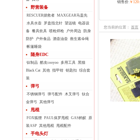
销售价:
￥120.
野营装备
RESCUER拯救者
MAXGEAR马盖先
水具水壶
罗盘指北针
望远镜
电器设
您当前的位置：
首页
备
餐具炊具
喷枪焊枪
户外周边
防身
防护
户外食品
酒壶油壶
救生索伞绳
帐篷睡袋
随身EDC
钛制品
酷友cooyoo
多用工具
黑猫
Black Cat
其他
指甲钳
钥匙扣
综合套
装
弹弓
不锈钢弹弓
弹弓配件
木叉弹弓
钛合
金弹弓
其他弹弓
甩棍
FOX狐狸
PAUL保罗甩棍
GAS蚂蚁
原
装ASP
其他甩棍
甩棍配件
手电头灯