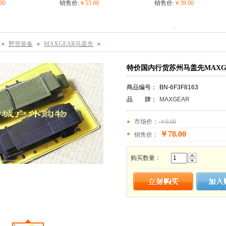
00
销售价:
￥55.00
销售价:
￥39.00
.
»
野营装备
»
MAXGEAR马盖先
»
特价国内行货苏州马盖先MAXG
商品编号：
BN-6F3F8163
品 牌：
MAXGEAR
市场价：
￥0.00
￥78.00
销售价：
购买数量：