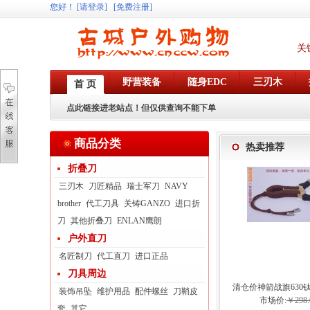
您好
！
[请登录]
[免费注册]
关
野营装备
随身EDC
三刃木
首 页
点此链接进老站点！但仅供查询不能下单
商品分类
热卖推荐
折叠刀
三刃木
刀匠精品
瑞士军刀
NAVY
brother
代工刀具
关铸GANZO
进口折
刀
其他折叠刀
ENLAN鹰朗
户外直刀
名匠制刀
代工直刀
进口正品
刀具周边
清仓价神箭战旗630
装饰吊坠
维护用品
配件螺丝
刀鞘皮
弓眼反曲球卡六
市场价:
￥298.
套
其它