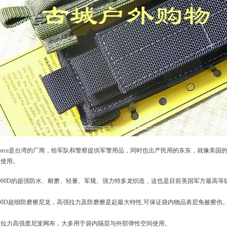
Force是台湾的厂商，给军队和警察提供军警用品，同时也出产民用的东东，就像美国
组使用。
000D的超强防水、耐磨、轻量、军规、强力特多龙织造，这也是目前美国军方最高
00D超细防磨擦尼龙，高强拉力及防磨擦是起最大特性,可保证袋内物品表层免被擦伤
高拉力高强度尼笼网布，大多用于袋内隔层与外部弹性空间使用。