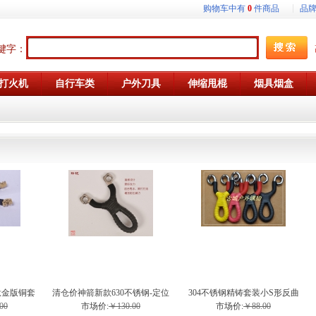
购物车中有
0
件商品
品
键字：
打火机
自行车类
户外刀具
伸缩甩棍
烟具烟盒
钛金版铜套
清仓价神箭新款630不锈钢-定位
304不锈钢精铸套装小S形反曲
股弹弓
槽玲珑弹弓
弹弓
00
市场价:
￥130.00
市场价:
￥88.00