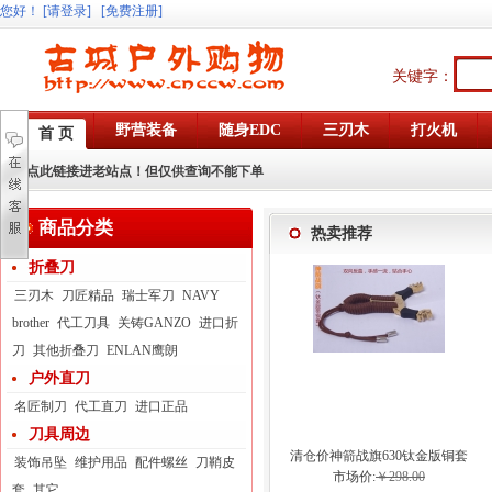
您好
！
[请登录]
[免费注册]
关键字：
野营装备
随身EDC
三刃木
打火机
首 页
点此链接进老站点！但仅供查询不能下单
商品分类
热卖推荐
折叠刀
三刃木
刀匠精品
瑞士军刀
NAVY
brother
代工刀具
关铸GANZO
进口折
刀
其他折叠刀
ENLAN鹰朗
户外直刀
名匠制刀
代工直刀
进口正品
刀具周边
清仓价神箭战旗630钛金版铜套
装饰吊坠
维护用品
配件螺丝
刀鞘皮
弓眼反曲球卡六股弹弓
市场价:
￥298.00
套
其它