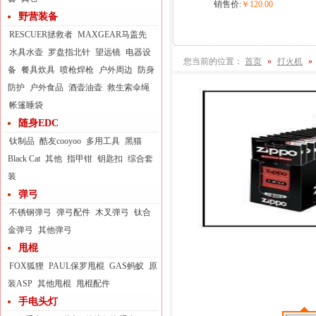
销售价:
￥120.00
野营装备
RESCUER拯救者
MAXGEAR马盖先
水具水壶
罗盘指北针
望远镜
电器设
您当前的位置：
首页
»
打火机
»
备
餐具炊具
喷枪焊枪
户外周边
防身
防护
户外食品
酒壶油壶
救生索伞绳
帐篷睡袋
随身EDC
钛制品
酷友cooyoo
多用工具
黑猫
Black Cat
其他
指甲钳
钥匙扣
综合套
装
弹弓
不锈钢弹弓
弹弓配件
木叉弹弓
钛合
金弹弓
其他弹弓
甩棍
FOX狐狸
PAUL保罗甩棍
GAS蚂蚁
原
装ASP
其他甩棍
甩棍配件
手电头灯