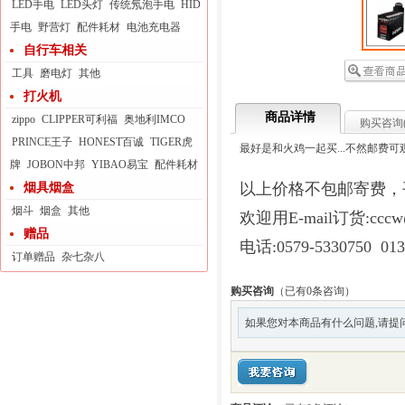
LED手电
LED头灯
传统氖泡手电
HID
手电
野营灯
配件耗材
电池充电器
自行车相关
工具
磨电灯
其他
打火机
商品详情
zippo
CLIPPER可利福
奥地利IMCO
购买咨询
PRINCE王子
HONEST百诚
TIGER虎
最好是和火鸡一起买...不然邮费可观.
牌
JOBON中邦
YIBAO易宝
配件耗材
以上价格不包邮寄费，平
烟具烟盒
烟斗
烟盒
其他
欢迎用E-mail订货:cccw@
赠品
电话:0579-5330750 013
订单赠品
杂七杂八
购买咨询
（已有0条咨询）
如果您对本商品有什么问题,请提