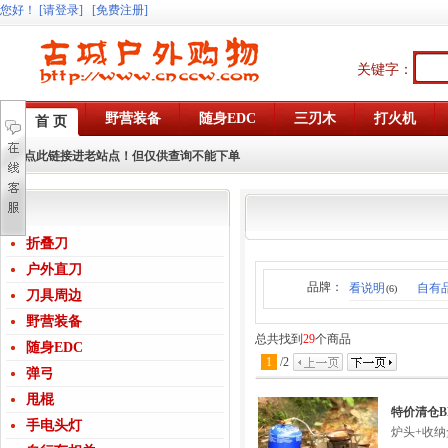
您好
！
[请登录]
[免费注册]
关键字：
野营装备
随身EDC
三刃木
打火机
首 页
点此链接进老站点！但仅供查询不能下单
折叠刀
户外直刀
品牌：
看说明
自有
(6)
刀具周边
野营装备
总共找到
29
个商品
随身EDC
1
/
2
弹弓
甩棍
特价清仓B
手电头灯
炉头+收纳