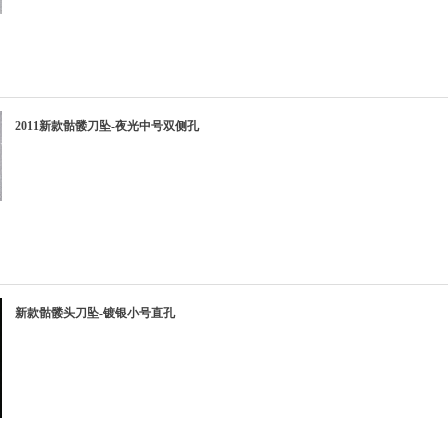
2011新款骷髅刀坠-夜光中号双侧孔
新款骷髅头刀坠-镀银小号直孔