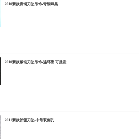
2010新款青铜刀坠吊饰-青铜蜂巢
2010新款藏银刀坠吊饰-连环圈 可批发
2011新款骷髅刀坠-中号双侧孔