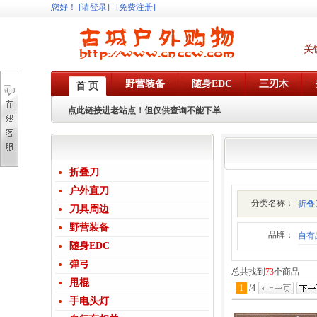
您好
！
[请登录]
[免费注册]
关
野营装备
随身EDC
三刃木
首 页
点此链接进老站点！但仅供查询不能下单
折叠刀
户外直刀
分类名称：
折叠
刀具周边
野营装备
品牌：
自有
随身EDC
弹弓
总共找到
73
个商品
甩棍
1
/
4
手电头灯