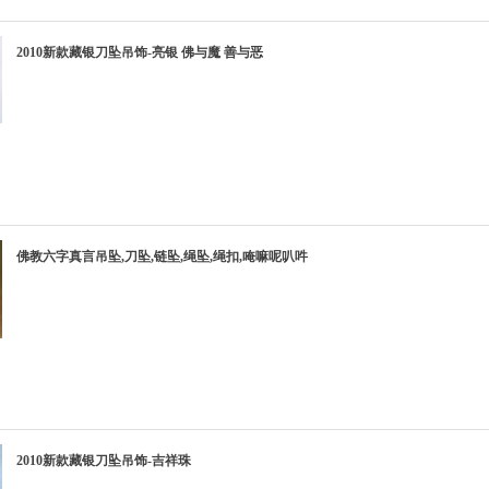
2010新款藏银刀坠吊饰-亮银 佛与魔 善与恶
佛教六字真言吊坠,刀坠,链坠,绳坠,绳扣,唵嘛呢叭吽
2010新款藏银刀坠吊饰-吉祥珠