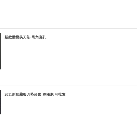
新款骷髅头刀坠-号角直孔
2011新款藏银刀坠吊饰-奥秘泡 可批发