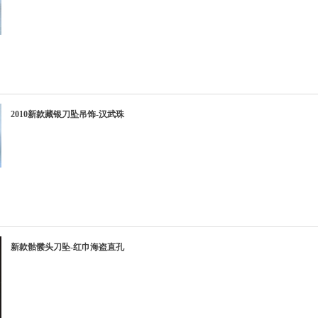
2010新款藏银刀坠吊饰-汉武珠
新款骷髅头刀坠-红巾海盗直孔