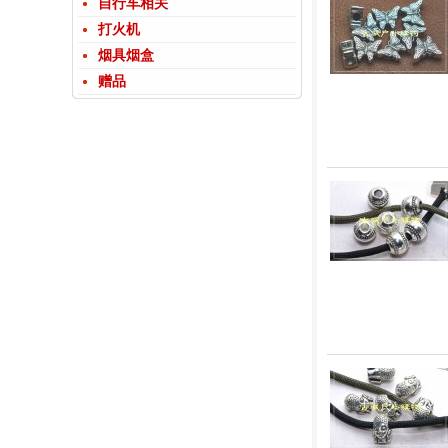
自行车相关
打火机
烟具烟盒
赠品