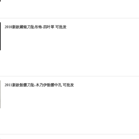
2010新款藏银刀坠吊饰-四叶草 可批发
2011新款骷髅刀坠-木乃伊骷髅中孔 可批发