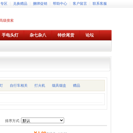
牌专区
兑换赠品
捆绑促销
帮助中心
客户留言
联系客服
高级搜索
手电头灯
杂七杂八
特价尾货
论坛
灯
自行车相关
打火机
烟具烟盒
赠品
排序方式: