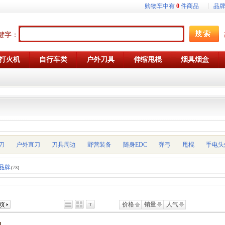
购物车中有
0
件商品
品
键字：
打火机
自行车类
户外刀具
伸缩甩棍
烟具烟盒
刀
户外直刀
刀具周边
野营装备
随身EDC
弹弓
甩棍
手电头
品牌
(73)
价格
销量
人气