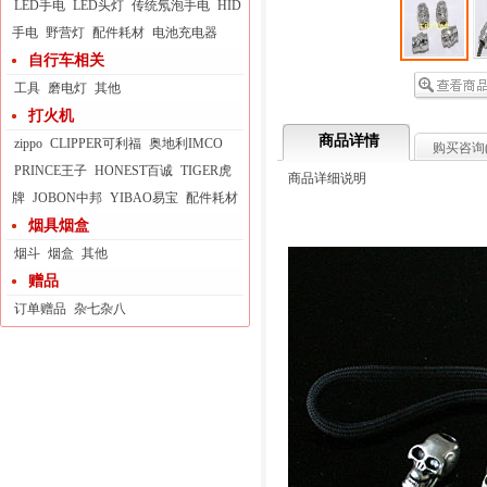
LED手电
LED头灯
传统氖泡手电
HID
手电
野营灯
配件耗材
电池充电器
自行车相关
工具
磨电灯
其他
打火机
商品详情
zippo
CLIPPER可利福
奥地利IMCO
购买咨询
PRINCE王子
HONEST百诚
TIGER虎
商品详细说明
牌
JOBON中邦
YIBAO易宝
配件耗材
烟具烟盒
烟斗
烟盒
其他
赠品
订单赠品
杂七杂八