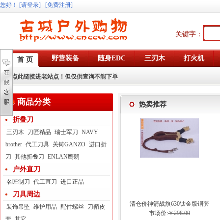
您好
！
[请登录]
[免费注册]
关键字：
野营装备
随身EDC
三刃木
打火机
首 页
点此链接进老站点！但仅供查询不能下单
商品分类
热卖推荐
折叠刀
三刃木
刀匠精品
瑞士军刀
NAVY
brother
代工刀具
关铸GANZO
进口折
刀
其他折叠刀
ENLAN鹰朗
户外直刀
名匠制刀
代工直刀
进口正品
刀具周边
清仓价神箭战旗630钛金版铜套
装饰吊坠
维护用品
配件螺丝
刀鞘皮
弓眼反曲球卡六股弹弓
市场价:
￥298.00
套
其它