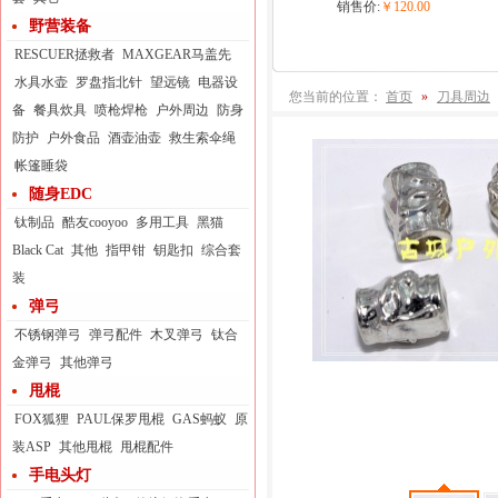
销售价:
￥120.00
野营装备
RESCUER拯救者
MAXGEAR马盖先
水具水壶
罗盘指北针
望远镜
电器设
您当前的位置：
首页
»
刀具周边
备
餐具炊具
喷枪焊枪
户外周边
防身
防护
户外食品
酒壶油壶
救生索伞绳
帐篷睡袋
随身EDC
钛制品
酷友cooyoo
多用工具
黑猫
Black Cat
其他
指甲钳
钥匙扣
综合套
装
弹弓
不锈钢弹弓
弹弓配件
木叉弹弓
钛合
金弹弓
其他弹弓
甩棍
FOX狐狸
PAUL保罗甩棍
GAS蚂蚁
原
装ASP
其他甩棍
甩棍配件
手电头灯