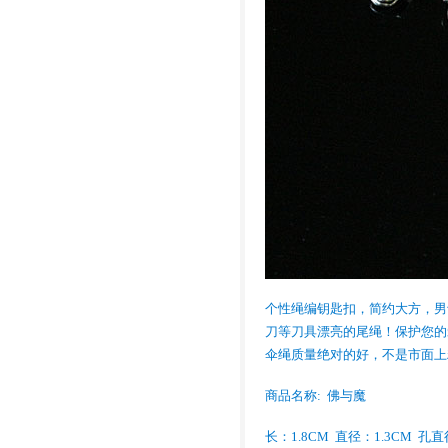
个性绳编钥匙扣，简约大方，男
刀等刀具漂亮的尾绳！保护您的
伞绳质量绝对的好，不是市面上
商品名称: 佛与魔
长：1.8CM 直径：1.3CM 孔直