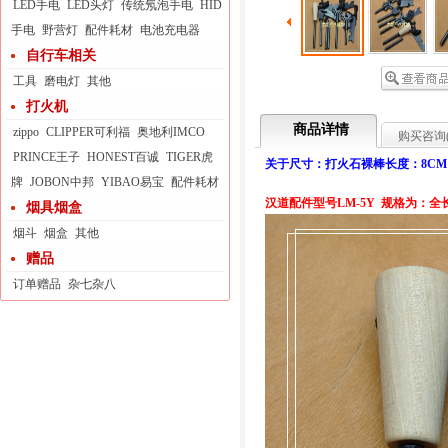
LED手电
LED头灯
传统氖泡手电
HID
手电
野营灯
配件耗材
电池充电器
自行车相关
工具
磨电灯
其他
打火机
商品详情
zippo
CLIPPER可利福
奥地利IMCO
购买咨询
PRINCE王子
HONEST百诚
TIGER虎
关于尺寸：打火石裸棒长度：8CM
牌
JOBON中邦
YIBAO易宝
配件耗材
汉道配件
型号LM-5Y 规格为：全
烟具烟盒
烟斗
烟盒
其他
赠品
订单赠品
杂七杂八