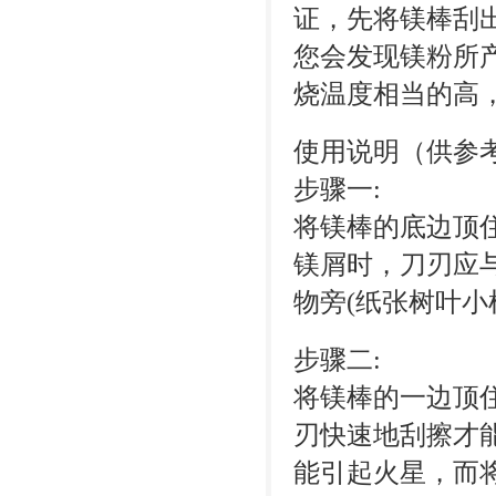
证，先将镁棒刮
您会发现镁粉所
烧温度相当的高
使用说明（供参
步骤一:
将镁棒的底边顶
镁屑时，刀刃应
物旁(纸张树叶小
步骤二:
将镁棒的一边顶住
刃快速地刮擦才
能引起火星，而