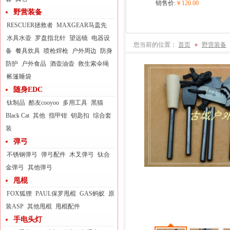
销售价:
￥120.00
野营装备
RESCUER拯救者
MAXGEAR马盖先
水具水壶
罗盘指北针
望远镜
电器设
您当前的位置：
首页
»
野营装备
备
餐具炊具
喷枪焊枪
户外周边
防身
防护
户外食品
酒壶油壶
救生索伞绳
帐篷睡袋
随身EDC
钛制品
酷友cooyoo
多用工具
黑猫
Black Cat
其他
指甲钳
钥匙扣
综合套
装
弹弓
不锈钢弹弓
弹弓配件
木叉弹弓
钛合
金弹弓
其他弹弓
甩棍
FOX狐狸
PAUL保罗甩棍
GAS蚂蚁
原
装ASP
其他甩棍
甩棍配件
手电头灯