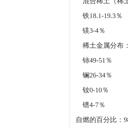
混合稀土（稀土
铁18.1-19.3％
镁3-4％
稀土金属分布
铈49-51％
镧26-34％
钕0-10％
镨4-7％
自燃的百分比：9