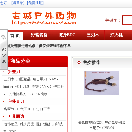
您好
！
[请登录]
[免费注册]
关键字：
野营装备
随身EDC
三刃木
打火机
首 页
点此链接进老站点！但仅供查询不能下单
商品分类
热卖推荐
折叠刀
三刃木
刀匠精品
瑞士军刀
NAVY
brother
代工刀具
关铸GANZO
进口折
刀
其他折叠刀
ENLAN鹰朗
户外直刀
名匠制刀
代工直刀
进口正品
刀具周边
清仓价神箭战旗630钛金版铜套
装饰吊坠
维护用品
配件螺丝
刀鞘皮
弓眼反曲球卡六股弹弓
市场价:
￥298.00
套
其它