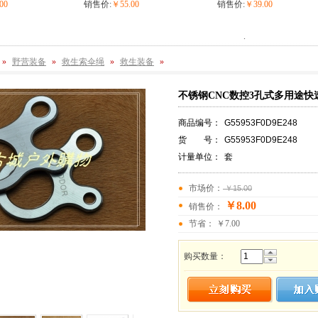
00
销售价:
￥55.00
销售价:
￥39.00
.
»
野营装备
»
救生索伞绳
»
救生装备
»
不锈钢CNC数控3孔式多用途
商品编号：
G55953F0D9E248
货 号：
G55953F0D9E248
计量单位：
套
市场价：
￥15.00
￥8.00
销售价：
节省： ￥7.00
购买数量：