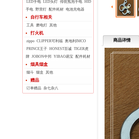
LED手电
LED头灯
传统氖泡手电
HID
手电
野营灯
配件耗材
电池充电器
自行车相关
工具
磨电灯
其他
打火机
商品详情
zippo
CLIPPER可利福
奥地利IMCO
PRINCE王子
HONEST百诚
TIGER虎
牌
JOBON中邦
YIBAO易宝
配件耗材
烟具烟盒
烟斗
烟盒
其他
赠品
订单赠品
杂七杂八