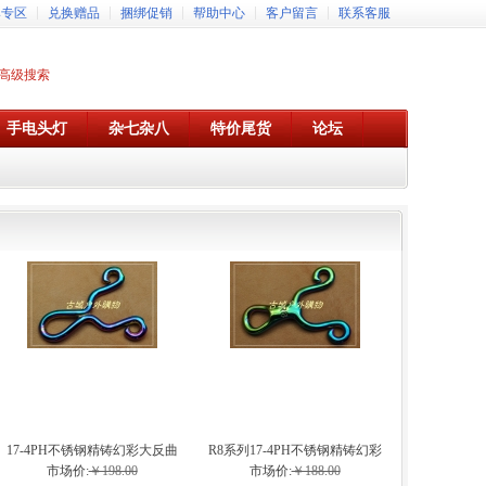
牌专区
兑换赠品
捆绑促销
帮助中心
客户留言
联系客服
高级搜索
手电头灯
杂七杂八
特价尾货
论坛
17-4PH不锈钢精铸幻彩大反曲
R8系列17-4PH不锈钢精铸幻彩
弹弓
弹弓
市场价:
￥198.00
市场价:
￥188.00