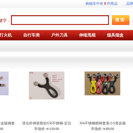
购物车中有
0
件商品
品
键字：
打火机
自行车类
户外刀具
伸缩甩棍
烟具烟盒
钛金版铜套
清仓价神箭新款630不锈钢-定位
304不锈钢精铸套装小S形反曲
股弹弓
槽玲珑弹弓
弹弓
00
市场价:
￥130.00
市场价:
￥88.00