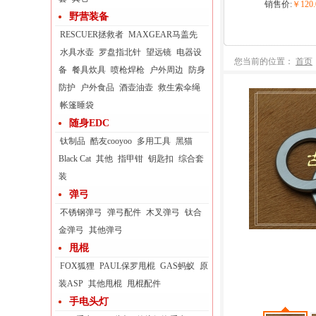
销售价:
￥120.
野营装备
RESCUER拯救者
MAXGEAR马盖先
水具水壶
罗盘指北针
望远镜
电器设
您当前的位置：
首页
备
餐具炊具
喷枪焊枪
户外周边
防身
防护
户外食品
酒壶油壶
救生索伞绳
帐篷睡袋
随身EDC
钛制品
酷友cooyoo
多用工具
黑猫
Black Cat
其他
指甲钳
钥匙扣
综合套
装
弹弓
不锈钢弹弓
弹弓配件
木叉弹弓
钛合
金弹弓
其他弹弓
甩棍
FOX狐狸
PAUL保罗甩棍
GAS蚂蚁
原
装ASP
其他甩棍
甩棍配件
手电头灯