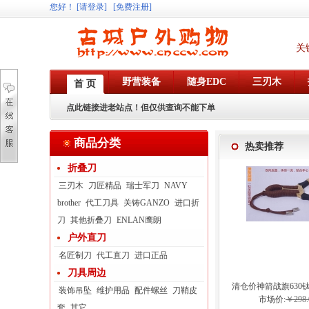
您好
！
[请登录]
[免费注册]
关
野营装备
随身EDC
三刃木
首 页
点此链接进老站点！但仅供查询不能下单
商品分类
热卖推荐
折叠刀
三刃木
刀匠精品
瑞士军刀
NAVY
brother
代工刀具
关铸GANZO
进口折
刀
其他折叠刀
ENLAN鹰朗
户外直刀
名匠制刀
代工直刀
进口正品
刀具周边
清仓价神箭战旗630
装饰吊坠
维护用品
配件螺丝
刀鞘皮
弓眼反曲球卡六
市场价:
￥298.
套
其它