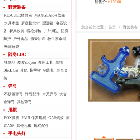
销售价:
￥120.00
野营装备
RESCUER拯救者
MAXGEAR马盖先
水具水壶
罗盘指北针
望远镜
电器设
您当前的位置：
首页
»
野营装备
备
餐具炊具
喷枪焊枪
户外周边
防身
防护
户外食品
酒壶油壶
救生索伞绳
帐篷睡袋
随身EDC
钛制品
酷友cooyoo
多用工具
黑猫
Black Cat
其他
指甲钳
钥匙扣
综合套
装
弹弓
不锈钢弹弓
弹弓配件
木叉弹弓
钛合
金弹弓
其他弹弓
甩棍
FOX狐狸
PAUL保罗甩棍
GAS蚂蚁
原
装ASP
其他甩棍
甩棍配件
手电头灯