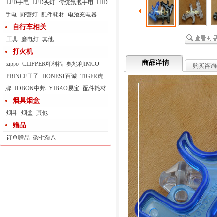
LED手电
LED头灯
传统氖泡手电
HID
手电
野营灯
配件耗材
电池充电器
自行车相关
工具
磨电灯
其他
打火机
商品详情
zippo
CLIPPER可利福
奥地利IMCO
购买咨询
PRINCE王子
HONEST百诚
TIGER虎
牌
JOBON中邦
YIBAO易宝
配件耗材
烟具烟盒
烟斗
烟盒
其他
赠品
订单赠品
杂七杂八