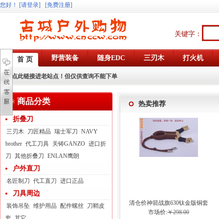
您好
！
[请登录]
[免费注册]
关键字：
野营装备
随身EDC
三刃木
打火机
首 页
点此链接进老站点！但仅供查询不能下单
商品分类
热卖推荐
折叠刀
三刃木
刀匠精品
瑞士军刀
NAVY
brother
代工刀具
关铸GANZO
进口折
刀
其他折叠刀
ENLAN鹰朗
户外直刀
名匠制刀
代工直刀
进口正品
刀具周边
清仓价神箭战旗630钛金版铜套
装饰吊坠
维护用品
配件螺丝
刀鞘皮
弓眼反曲球卡六股弹弓
市场价:
￥298.00
套
其它