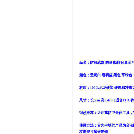
品名；防身武器 防身毒刺 轻量全
颜色；透明白 透明蓝 黑色 军绿色
材质；100%尼龙硬塑 硬度和冲
尺寸；长8cm 高5.4cm [适合E
强烈推荐：近距离防卫最佳工具，
使用方法；首先申明此产品为合法
攻击即可敲碎硬物