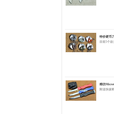
特价硬币刀E
目前5个款
精仿Micr
附送快拔