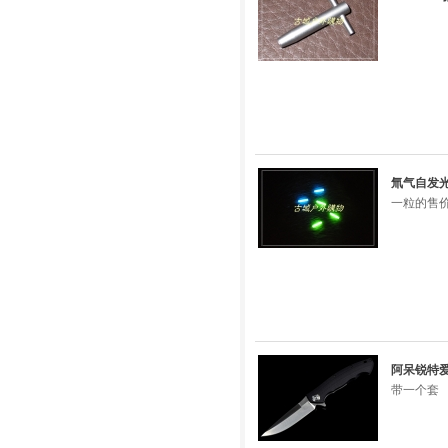
氚气自发光
一粒的售价
阿呆锐特爱
带一个套