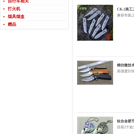
自行车相关
打火机
CK-2美工
兼容市面上
烟具烟盒
赠品
精仿微技术
高强度D2
钛合金硬币刀
目前2个