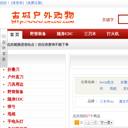
您好
！
[请登录]
[免费注册]
关键字：
野营装备
随身EDC
三刃木
打火机
首 页
点此链接进老站点！但仅供查询不能下单
折叠刀
户外直刀
分类名称：
kevin凯文
折叠
刀具周边
作
甩棍
其
野营装备
随身EDC
品牌：
三丰作
魔女
(1)
弹弓
甩棍
总共找到
27
个商品
手电头灯
1
/
2