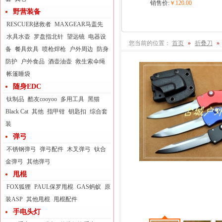
销售价:
￥120.00
野营装备
RESCUER拯救者
MAXGEAR马盖先
水具水壶
罗盘指北针
望远镜
电器设
您当前的位置：
首页
»
折叠刀
»
备
餐具炊具
喷枪焊枪
户外周边
防身
防护
户外食品
酒壶油壶
救生索伞绳
帐篷睡袋
随身EDC
钛制品
酷友cooyoo
多用工具
黑猫
Black Cat
其他
指甲钳
钥匙扣
综合套
装
弹弓
不锈钢弹弓
弹弓配件
木叉弹弓
钛合
金弹弓
其他弹弓
甩棍
FOX狐狸
PAUL保罗甩棍
GAS蚂蚁
原
装ASP
其他甩棍
甩棍配件
手电头灯