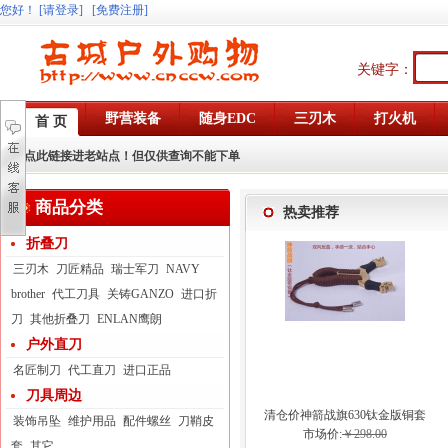
您好
！
[请登录]
[免费注册]
关键字：
野营装备
随身EDC
三刃木
打火机
首 页
点此链接进老站点！但仅供查询不能下单
商品分类
热卖推荐
折叠刀
三刃木
刀匠精品
瑞士军刀
NAVY
brother
代工刀具
关铸GANZO
进口折
刀
其他折叠刀
ENLAN鹰朗
户外直刀
名匠制刀
代工直刀
进口正品
刀具周边
清仓价神箭战旗630钛金版铜套
装饰吊坠
维护用品
配件螺丝
刀鞘皮
弓眼反曲球卡六股弹弓
市场价:
￥298.00
套
其它