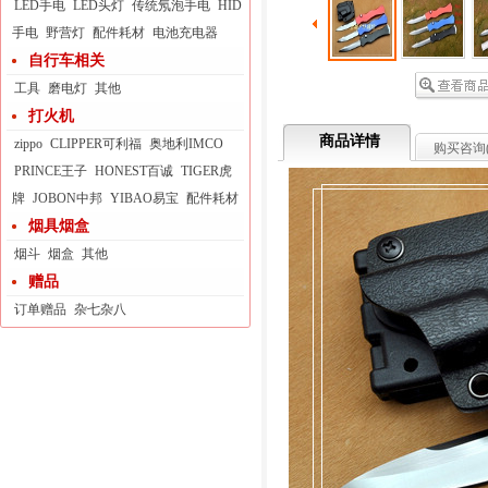
LED手电
LED头灯
传统氖泡手电
HID
手电
野营灯
配件耗材
电池充电器
自行车相关
工具
磨电灯
其他
打火机
商品详情
zippo
CLIPPER可利福
奥地利IMCO
购买咨询
PRINCE王子
HONEST百诚
TIGER虎
牌
JOBON中邦
YIBAO易宝
配件耗材
烟具烟盒
烟斗
烟盒
其他
赠品
订单赠品
杂七杂八