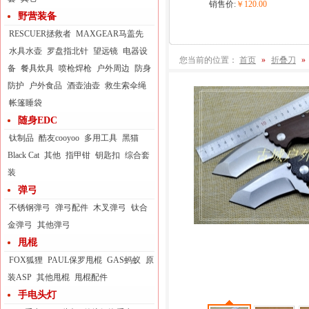
销售价:
￥120.00
野营装备
RESCUER拯救者
MAXGEAR马盖先
水具水壶
罗盘指北针
望远镜
电器设
您当前的位置：
首页
»
折叠刀
»
备
餐具炊具
喷枪焊枪
户外周边
防身
防护
户外食品
酒壶油壶
救生索伞绳
帐篷睡袋
随身EDC
钛制品
酷友cooyoo
多用工具
黑猫
Black Cat
其他
指甲钳
钥匙扣
综合套
装
弹弓
不锈钢弹弓
弹弓配件
木叉弹弓
钛合
金弹弓
其他弹弓
甩棍
FOX狐狸
PAUL保罗甩棍
GAS蚂蚁
原
装ASP
其他甩棍
甩棍配件
手电头灯