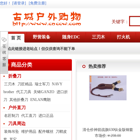
您好
！
[请登录]
[免费注册]
关键字：
野营装备
随身EDC
三刃木
打火机
首 页
点此链接进老站点！但仅供查询不能下单
商品分类
热卖推荐
折叠刀
三刃木
刀匠精品
瑞士军刀
NAVY
brother
代工刀具
关铸GANZO
进口折
刀
其他折叠刀
ENLAN鹰朗
户外直刀
名匠制刀
代工直刀
进口正品
刀具周边
清仓价神箭战旗630钛金版铜套
装饰吊坠
维护用品
配件螺丝
刀鞘皮
弓眼反曲球卡六股弹弓
市场价:
￥298.00
套
其它