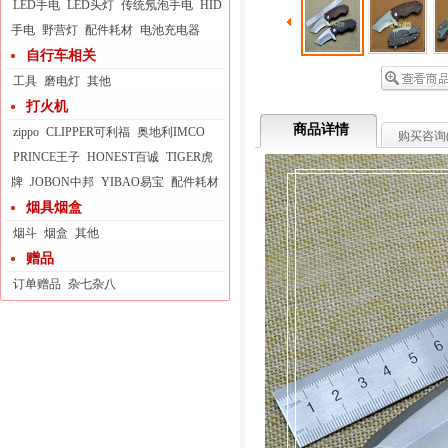
LED手电
LED头灯
传统氖泡手电
HID
手电
野营灯
配件耗材
电池充电器
自行车相关
工具
磨电灯
其他
打火机
商品详情
zippo
CLIPPER可利福
奥地利IMCO
购买咨询
PRINCE王子
HONEST百诚
TIGER虎
牌
JOBON中邦
YIBAO易宝
配件耗材
烟具烟盒
烟斗
烟盒
其他
赠品
订单赠品
杂七杂八