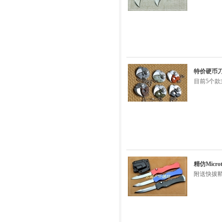
特价硬币刀E
目前5个款
精仿Micr
附送快拔