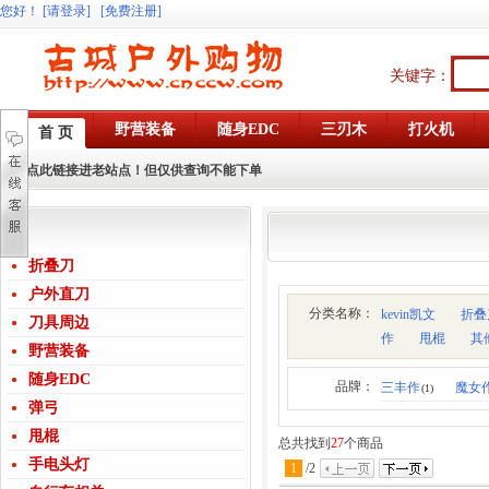
您好
！
[请登录]
[免费注册]
关键字：
野营装备
随身EDC
三刃木
打火机
首 页
点此链接进老站点！但仅供查询不能下单
折叠刀
户外直刀
分类名称：
kevin凯文
折叠
刀具周边
作
甩棍
其
野营装备
随身EDC
品牌：
三丰作
魔女
(1)
弹弓
甩棍
总共找到
27
个商品
手电头灯
1
/
2