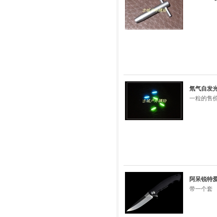
氚气自发光
一粒的售价
阿呆锐特爱
带一个套