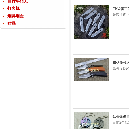
自行车相关
打火机
CK-2美工
兼容市面上
烟具烟盒
赠品
精仿微技术
高强度D2
钛合金硬币刀
目前2个