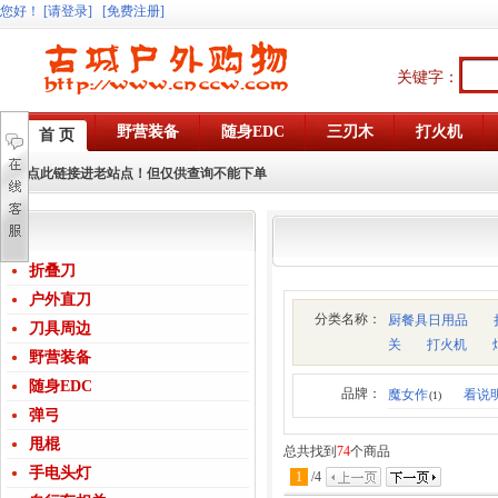
您好
！
[请登录]
[免费注册]
关键字：
野营装备
随身EDC
三刃木
打火机
首 页
点此链接进老站点！但仅供查询不能下单
折叠刀
户外直刀
分类名称：
厨餐具日用品
刀具周边
关
打火机
野营装备
随身EDC
品牌：
魔女作
看说
(1)
弹弓
甩棍
总共找到
74
个商品
手电头灯
1
/
4