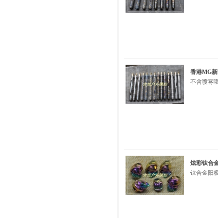
香港MG新
不含喷雾
炫彩钛合金
钛合金阳极