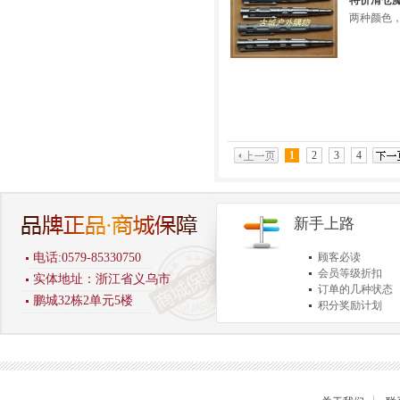
特价清仓魔
两种颜色
1
2
3
4
新手上路
电话:0579-85330750
顾客必读
会员等级折扣
实体地址：浙江省义乌市
订单的几种状态
鹏城32栋2单元5楼
积分奖励计划
商品退货保障