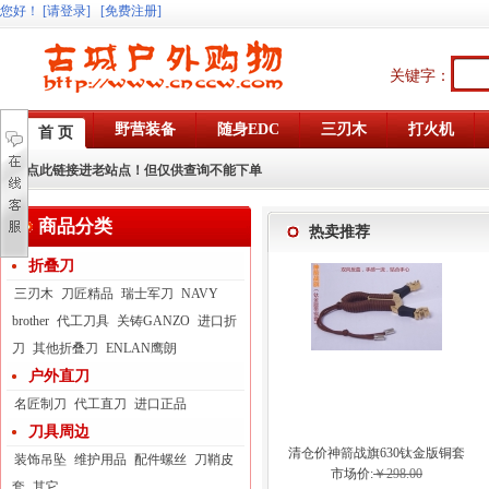
您好
！
[请登录]
[免费注册]
关键字：
野营装备
随身EDC
三刃木
打火机
首 页
点此链接进老站点！但仅供查询不能下单
商品分类
热卖推荐
折叠刀
三刃木
刀匠精品
瑞士军刀
NAVY
brother
代工刀具
关铸GANZO
进口折
刀
其他折叠刀
ENLAN鹰朗
户外直刀
名匠制刀
代工直刀
进口正品
刀具周边
清仓价神箭战旗630钛金版铜套
装饰吊坠
维护用品
配件螺丝
刀鞘皮
弓眼反曲球卡六股弹弓
市场价:
￥298.00
套
其它