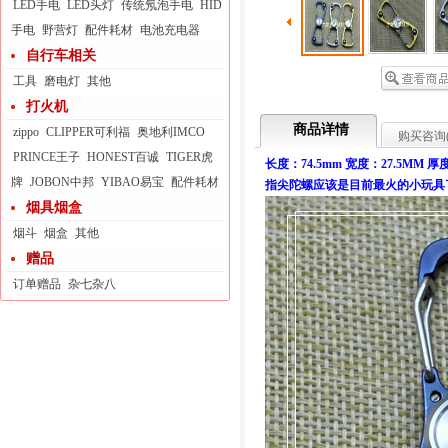
LED手电
LED头灯
传统氖泡手电
HID
手电
野营灯
配件耗材
电池充电器
自行车相关
工具
磨电灯
其他
打火机
商品详情
zippo
CLIPPER可利福
奥地利IMCO
购买咨询
PRINCE王子
HONEST百诚
TIGER虎
长度：74.5mm 宽度：27.5M
牌
JOBON中邦
YIBAO易宝
配件耗材
指尖陀螺应该是目前最火的小玩具
烟具烟盒
烟斗
烟盒
其他
赠品
订单赠品
杂七杂八