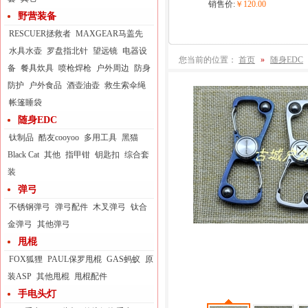
销售价:
￥120.00
野营装备
RESCUER拯救者
MAXGEAR马盖先
水具水壶
罗盘指北针
望远镜
电器设
您当前的位置：
首页
»
随身EDC
备
餐具炊具
喷枪焊枪
户外周边
防身
防护
户外食品
酒壶油壶
救生索伞绳
帐篷睡袋
随身EDC
钛制品
酷友cooyoo
多用工具
黑猫
Black Cat
其他
指甲钳
钥匙扣
综合套
装
弹弓
不锈钢弹弓
弹弓配件
木叉弹弓
钛合
金弹弓
其他弹弓
甩棍
FOX狐狸
PAUL保罗甩棍
GAS蚂蚁
原
装ASP
其他甩棍
甩棍配件
手电头灯