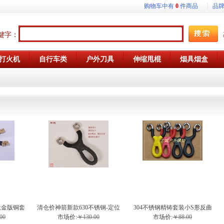
购物车中有
0
件商品
品
键字：
打火机
自行车类
户外刀具
伸缩甩棍
烟具烟盒
钛金版铜套
清仓价神箭新款630不锈钢-定位
304不锈钢精铸套装小S形反曲
股弹弓
槽玲珑弹弓
弹弓
00
市场价:
￥130.00
市场价:
￥88.00