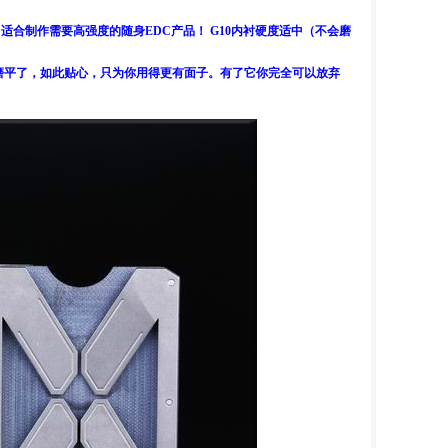
常适合制作需要高强度的随身EDC产品！ G10内衬硬度适中（不会磨
磨平了，如此贴心，只为你用得更有面子。有了它你完全可以放弃