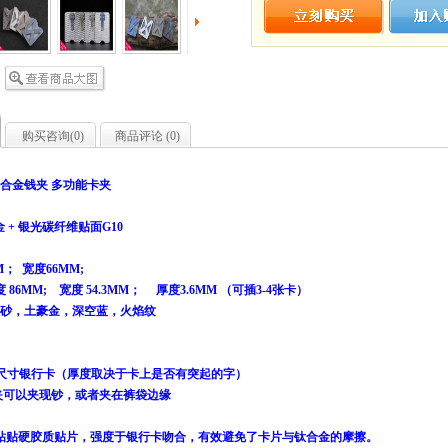
购买咨询(
0
)
商品评论 (
0
)
”钛合金钱夹 多功能卡夹
G
金 + 银光碳纤维贴面G10
海
M； 宽度66MM;
 86MM; 宽度 54.3MM； 厚度3.6MM （可插3-4张卡）
喷砂，土豪金，深空蓝，火焰纹
正常尺寸银行卡（厚度取决于卡上是否有突起的字）
夹可以夹现钞，或者夹在裤袋边缘
粘贴硬胶质贴片，强度于银行卡吻合，有效避免了卡片与钛合金的摩擦。