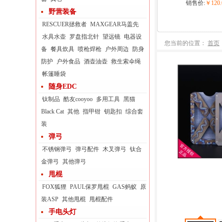
销售价:
￥120.
野营装备
RESCUER拯救者
MAXGEAR马盖先
水具水壶
罗盘指北针
望远镜
电器设
您当前的位置：
首页
备
餐具炊具
喷枪焊枪
户外周边
防身
防护
户外食品
酒壶油壶
救生索伞绳
帐篷睡袋
随身EDC
钛制品
酷友cooyoo
多用工具
黑猫
Black Cat
其他
指甲钳
钥匙扣
综合套
装
弹弓
不锈钢弹弓
弹弓配件
木叉弹弓
钛合
金弹弓
其他弹弓
甩棍
FOX狐狸
PAUL保罗甩棍
GAS蚂蚁
原
装ASP
其他甩棍
甩棍配件
手电头灯