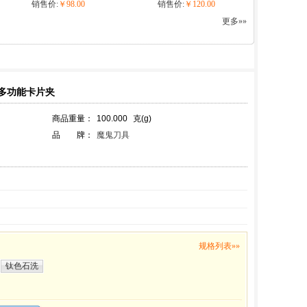
销售价:
￥98.00
销售价:
￥120.00
更多»»
夹多功能卡片夹
商品重量：
100.000
克(g)
品 牌：
魔鬼刀具
规格列表»»
钛色石洗