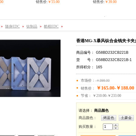
00
销售价:
￥55.00
销售价:
￥39.00
.
»
随身EDC
»
钛制品
»
酷棍EDC
»
香港MG-X暴风钛合金钱夹卡
商品编号：
G58BD232CB221B
货 号：
G58BD232CB221B-1
所得积分：
165
市场价：
￥398.00
￥165.00-￥188.00
销售价：
节省： ￥210.00-￥233.00
请选择：
商品颜色
商品颜色
：
烤蓝色
土豪金
购买数量：