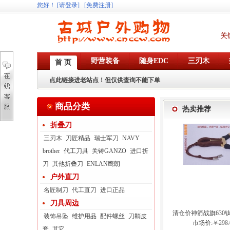
您好
！
[请登录]
[免费注册]
关
野营装备
随身EDC
三刃木
首 页
点此链接进老站点！但仅供查询不能下单
商品分类
热卖推荐
折叠刀
三刃木
刀匠精品
瑞士军刀
NAVY
brother
代工刀具
关铸GANZO
进口折
刀
其他折叠刀
ENLAN鹰朗
户外直刀
名匠制刀
代工直刀
进口正品
刀具周边
清仓价神箭战旗630
装饰吊坠
维护用品
配件螺丝
刀鞘皮
弓眼反曲球卡六
市场价:
￥298.
套
其它