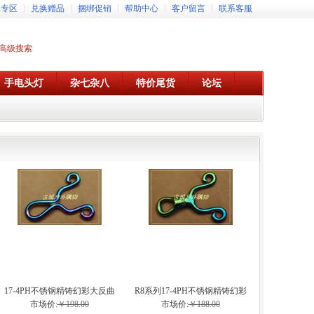
牌专区
兑换赠品
捆绑促销
帮助中心
客户留言
联系客服
高级搜索
手电头灯
杂七杂八
特价尾货
论坛
17-4PH不锈钢精铸幻彩大反曲
R8系列17-4PH不锈钢精铸幻彩
弹弓
弹弓
市场价:
￥198.00
市场价:
￥188.00