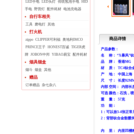
LED手电
LED头灯
传统氖泡手电
HID
手电
野营灯
配件耗材
电池充电器
自行车相关
工具
磨电灯
其他
打火机
商品详情
zippo
CLIPPER可利福
奥地利IMCO
PRINCE王子
HONEST百诚
TIGER虎
产品参数：
牌
JOBON中邦
YIBAO易宝
配件耗材
名 称： “X暴风
品 牌： 香港M
烟具烟盒
材 质： TC4钛合
烟斗
烟盒
其他
产 地： 中国上
赠品
尺 寸： 长度92M
订单赠品
杂七杂八
内部 空间： 内部长度
可选 颜色：石洗，
重 量： 57克
功 能：
1：可以放3-4张
2：背部钛合金骷髅
内 里： 内里凹槽