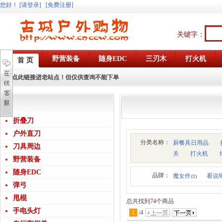
您好
！
[请登录]
[免费注册]
关键字：
野营装备
随身EDC
三刃木
打火机
首 页
点此链接进老站点！但仅供查询不能下单
折叠刀
户外直刀
分类名称：
厨餐具日用品
刀具周边
关
打火机
野营装备
随身EDC
品牌：
魔女作
看说
(1)
弹弓
甩棍
总共找到
74
个商品
手电头灯
1
/
4