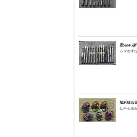
香港MG新
不含喷雾
炫彩钛合金
钛合金阳极