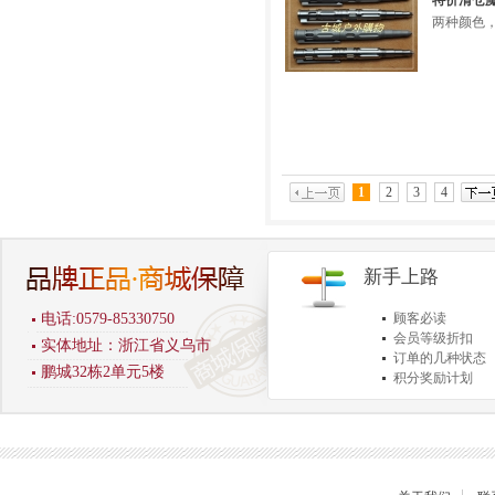
特价清仓魔
两种颜色
1
2
3
4
新手上路
电话:0579-85330750
顾客必读
会员等级折扣
实体地址：浙江省义乌市
订单的几种状态
鹏城32栋2单元5楼
积分奖励计划
商品退货保障